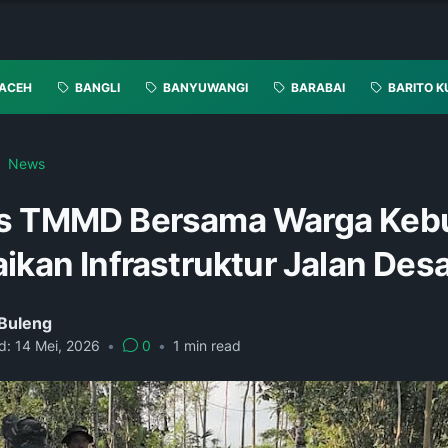
ACEH
BANGLI
BANYUWANGI
BARABAI
BARITO K
News
s TMMD Bersama Warga Keb
ikan Infrastruktur Jalan Des
 Buleng
d:
14 Mei, 2026
•
0
•
1
min read