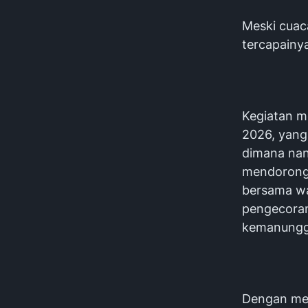
Meski cuac
tercapainy
Kegiatan m
2026, yan
dimana nan
mendorong 
bersama w
pengecoran
kemanungga
Dengan mel