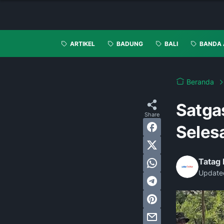
ARTIKEL
BADUNG
BALI
BANDA 
Beranda
Satga
Selesa
Tatag
Update