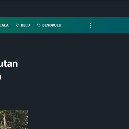
UALA
BELU
BENGKULU
utan
a