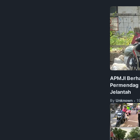
APMJI Berha
Permendag 
Jelantah
By
Unknown
1
•