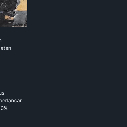
m
paten
k
us
perlancar
100%