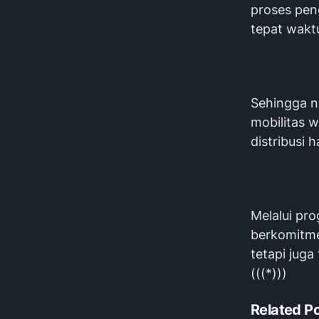
proses peng
tepat wakt
Sehingga n
mobilitas 
distribusi h
Melalui pr
berkomitme
tetapi jug
(((*)))
Related P