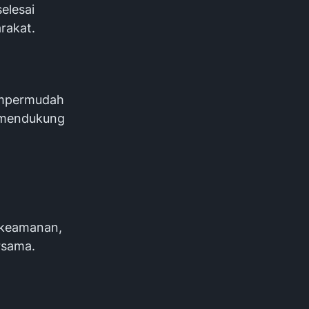
elesai
rakat.
empermudah
m mendukung
 keamanan,
rsama.