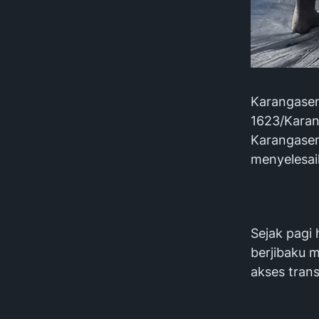
Karangasem
1623/Kara
Karangasem
menyelesai
Sejak pagi
berjibaku 
akses tran