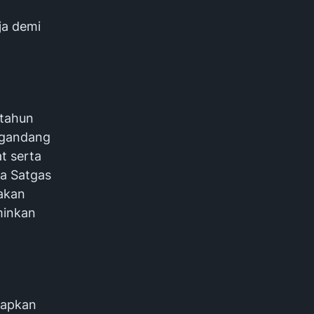
ja demi
 tahun
ngandang
t serta
a Satgas
akan
minkan
rapkan