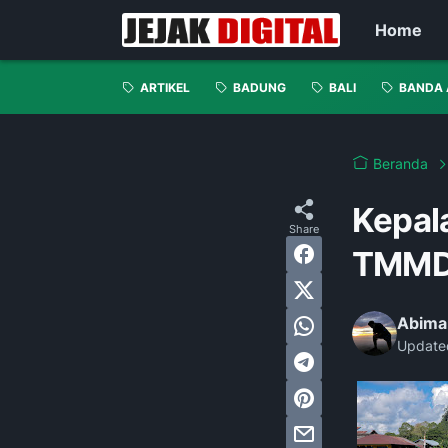
Home
ARTIKEL
BADUNG
BALI
BANDA 
Beranda
Kepal
TMMD 
Abima
Update