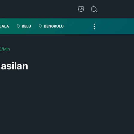
UALA
BELU
BENGKULU
0/Mln
asilan