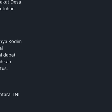
akat Desa
butuhan
snya Kodim
ai
i dapat
ahkan
tus.
ntara TNI