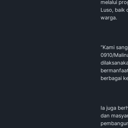
melalui pr
Luso, baik 
warga.
“Kami sang
0910/Malin
dilaksanak
bermanfaa
berbagai ke
Ia juga be
dan masyar
pembangun