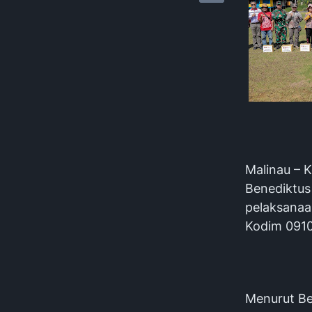
Malinau – 
Benediktus
pelaksana
Kodim 0910/
Menurut Be