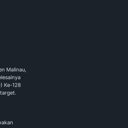
en Malinau,
lesainya
) Ke-128
target.
nakan