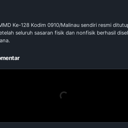
MD Ke-128 Kodim 0910/Malinau sendiri resmi ditutu
telah seluruh sasaran fisik dan nonfisik berhasil dise
cana.
omentar