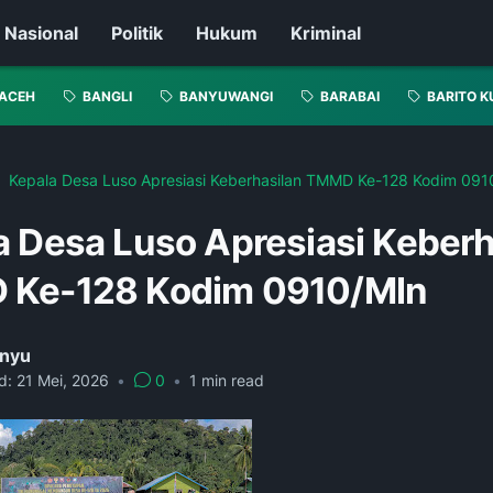
Nasional
Politik
Hukum
Kriminal
ACEH
BANGLI
BANYUWANGI
BARABAI
BARITO K
Kepala Desa Luso Apresiasi Keberhasilan TMMD Ke-128 Kodim 091
a Desa Luso Apresiasi Keberh
Ke-128 Kodim 0910/Mln
nyu
d:
21 Mei, 2026
•
0
•
1
min read