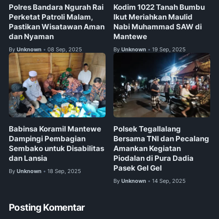
Polres Bandara Ngurah Rai
Kodim 1022 Tanah Bumbu
Perketat Patroli Malam,
Ikut Meriahkan Maulid
Pastikan Wisatawan Aman
Nabi Muhammad SAW di
dan Nyaman
Mantewe
By
Unknown
08 Sep, 2025
By
Unknown
19 Sep, 2025
•
•
Babinsa Koramil Mantewe
Polsek Tegallalang
Dampingi Pembagian
Bersama TNI dan Pecalang
Sembako untuk Disabilitas
Amankan Kegiatan
dan Lansia
Piodalan di Pura Dadia
Pasek Gel Gel
By
Unknown
18 Sep, 2025
•
By
Unknown
14 Sep, 2025
•
Posting Komentar