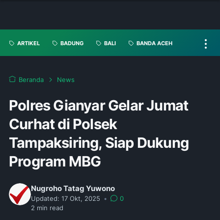
ARTIKEL
BADUNG
BALI
BANDA ACEH
Beranda
News
Polres Gianyar Gelar Jumat
Curhat di Polsek
Tampaksiring, Siap Dukung
Program MBG
Nugroho Tatag Yuwono
Updated:
17 Okt, 2025
•
0
2
min read