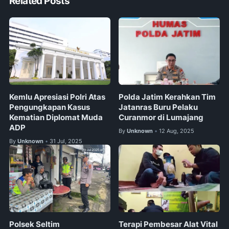
Related Posts
Kemlu Apresiasi Polri Atas
Polda Jatim Kerahkan Tim
Pengungkapan Kasus
Jatanras Buru Pelaku
Kematian Diplomat Muda
Curanmor di Lumajang
ADP
By
Unknown
12 Aug, 2025
•
By
Unknown
31 Jul, 2025
•
Polsek Seltim
Terapi Pembesar Alat Vital