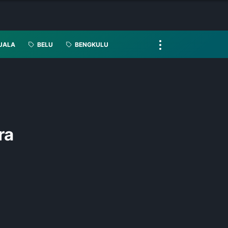
UALA
BELU
BENGKULU
ra