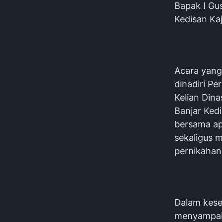
Bapak I Gus
Kedisan Ka
Acara yang
dihadiri P
Kelian Dina
Banjar Ked
bersama a
sekaligus 
pernikahan 
Dalam kese
menyampaik