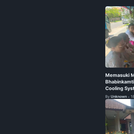
Memasuki Ma
Bhabinkamt
Cooling Sy
By
Unknown
1
•