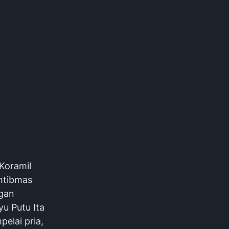
Koramil
mtibmas
gan
u Putu Ita
elai pria,