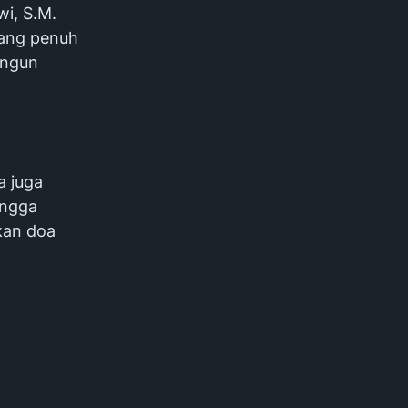
wi, S.M.
yang penuh
angun
a juga
ingga
kan doa