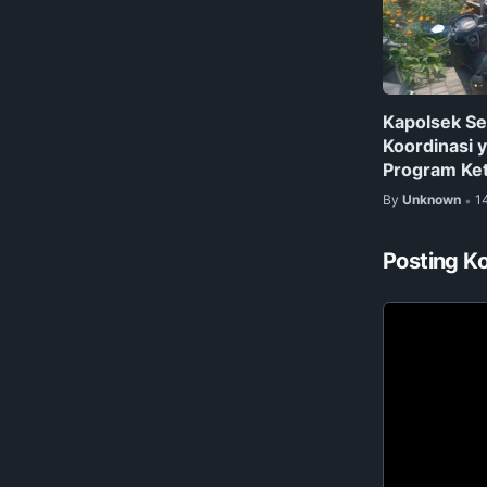
Kapolsek Sel
Koordinasi
Program Ke
By
Unknown
1
•
Posting K