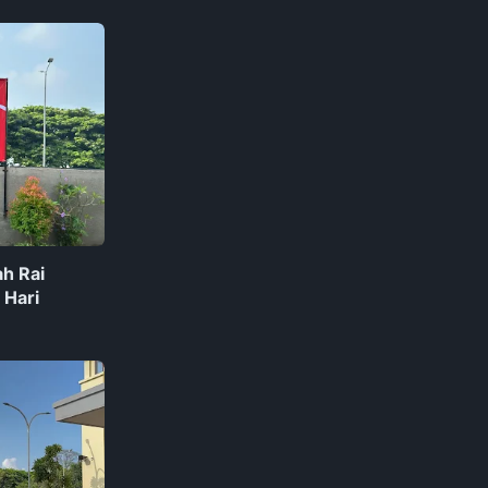
h Rai
 Hari