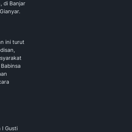
 di Banjar
Gianyar.
 ini turut
disan,
asyarakat
 Babinsa
aan
cara
I Gusti