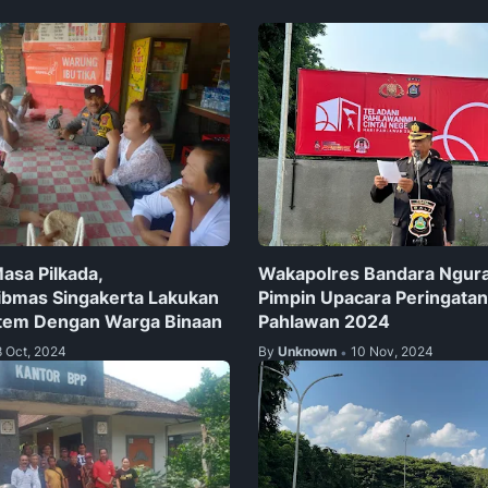
sa Pilkada,
Wakapolres Bandara Ngura
ibmas Singakerta Lakukan
Pimpin Upacara Peringatan
stem Dengan Warga Binaan
Pahlawan 2024
8 Oct, 2024
By
Unknown
10 Nov, 2024
•