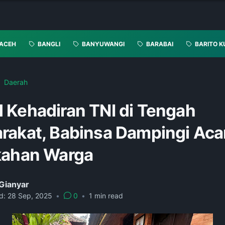
ACEH
BANGLI
BANYUWANGI
BARABAI
BARITO K
Daerah
 Kehadiran TNI di Tengah
rakat, Babinsa Dampingi Aca
kahan Warga
Gianyar
d:
28 Sep, 2025
•
0
•
1
min read