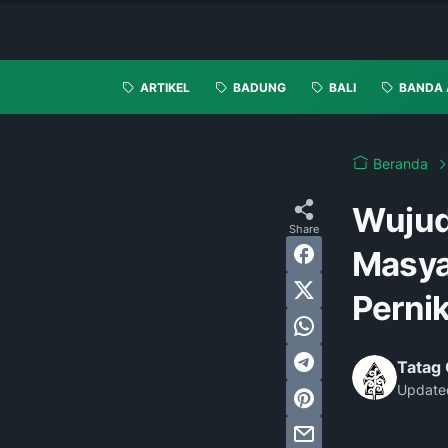
ARTIKEL
BADUNG
BALI
BANDA 
Beranda
Wujud
Masya
Perni
Tatag 
Update