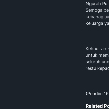
Ngurah Put
Semoga per
kebahagiaa
keluarga y
Kehadiran 
untuk mema
seluruh u
restu kepa
(Pendim 16
Related P