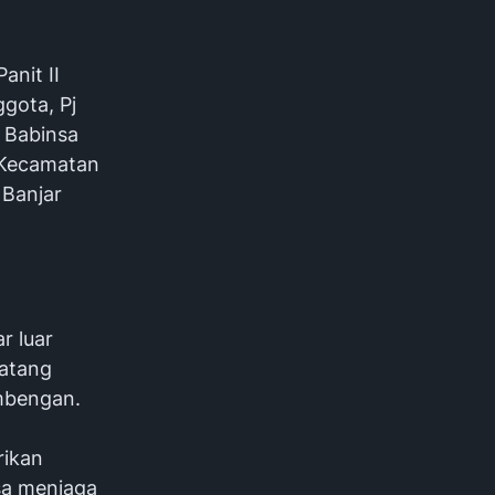
anit II
gota, Pj
, Babinsa
 Kecamatan
 Banjar
r luar
datang
Ambengan.
rikan
sa menjaga