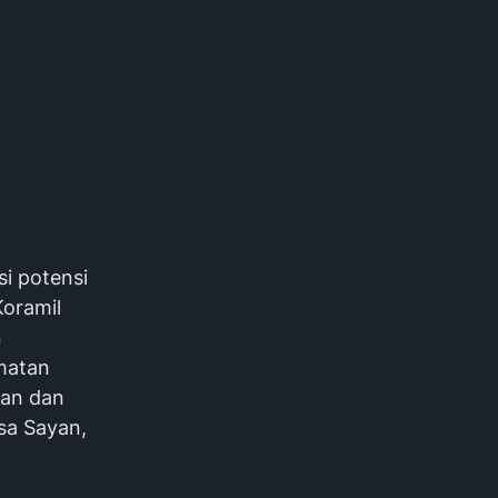
i potensi
oramil
n
matan
nan dan
sa Sayan,