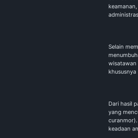
keamanan, 
administra
Selain mem
menumbuhk
wisatawan 
khususnya 
Dari hasil 
yang mencu
curanmor).
keadaan ama