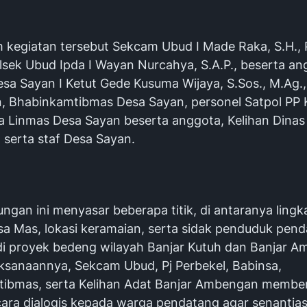
 kegiatan tersebut Sekcam Ubud I Made Raka, S.H., P
lsek Ubud Ipda I Wayan Nurcahya, S.A.P., beserta ang
esa Sayan I Ketut Gede Kusuma Wijaya, S.Sos., M.Ag.
, Bhabinkamtibmas Desa Sayan, personel Satpol PP
a Linmas Desa Sayan beserta anggota, Kelihan Dinas
serta staf Desa Sayan.
ungan ini menyasar beberapa titik, di antaranya lingka
sa Mas, lokasi keramaian, serta sidak penduduk pen
di proyek bedeng wilayah Banjar Kutuh dan Banjar 
ksanaannya, Sekcam Ubud, Pj Perbekel, Babinsa,
ibmas, serta Kelihan Adat Banjar Ambengan membe
cara dialogis kepada warga pendatang agar senantia