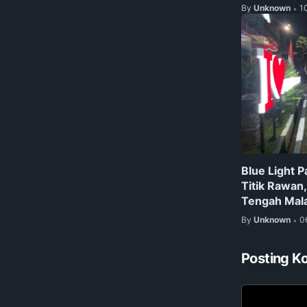
By
Unknown
1
•
Blue Light P
Titik Rawan
Tengah Mal
By
Unknown
0
•
Posting K