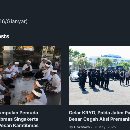
16/Gianyar)
osts
umpulan Pemuda
Gelar KRYD, Polda Jatim Pat
ibmas Singakerta
Besar Cegah Aksi Preman
Pesan Kamtibmas
By
Unknown
31 May, 2025
•