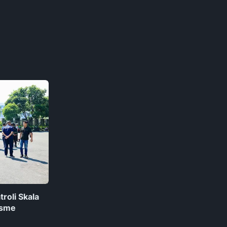
roli Skala
isme