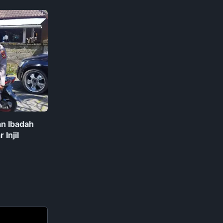
an Ibadah
 Injil