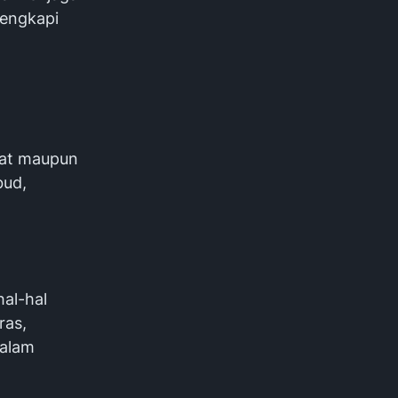
lengkapi
at maupun
bud,
hal-hal
ras,
dalam