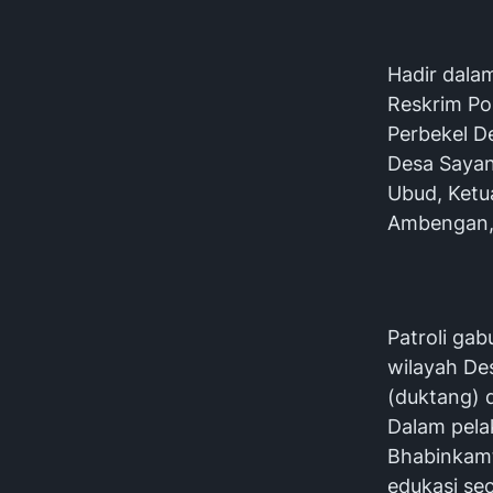
Hadir dalam
Reskrim Po
Perbekel D
Desa Sayan
Ubud, Ketu
Ambengan, 
Patroli gab
wilayah De
(duktang) 
Dalam pela
Bhabinkamt
edukasi se