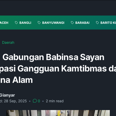
ACEH
BANGLI
BANYUWANGI
BARABAI
BARITO K
Daerah
li Gabungan Babinsa Sayan
ipasi Gangguan Kamtibmas d
na Alam
Gianyar
d:
28 Sep, 2025
•
0
•
2
min read