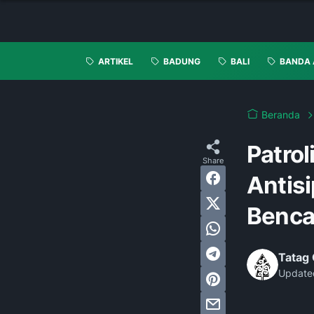
ARTIKEL
BADUNG
BALI
BANDA 
Beranda
Patro
Antis
Benca
Tatag 
Update