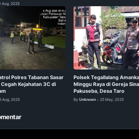
0 Aug, 2025
atrol Polres Tabanan Sasar
Polsek Tegallalang Amank
, Cegah Kejahatan 3C di
Minggu Raya di Gereja Sinar
am
Pakuseba, Desa Taro
6 Aug, 2025
By
Unknown
25 May, 2025
•
omentar