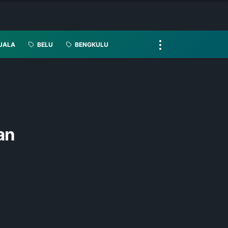
UALA
BELU
BENGKULU
an