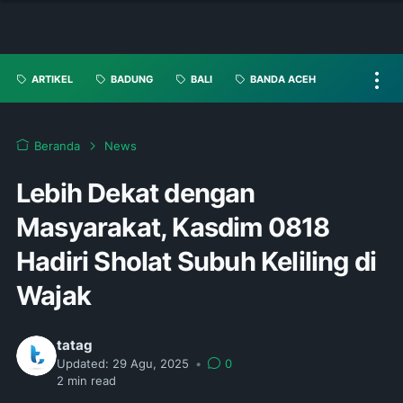
ARTIKEL
BADUNG
BALI
BANDA ACEH
Beranda
News
Lebih Dekat dengan
Masyarakat, Kasdim 0818
Hadiri Sholat Subuh Keliling di
Wajak
tatag
Updated:
29 Agu, 2025
•
0
2
min read