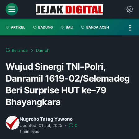
ARTIKEL
BADUNG
BALI
BANDA ACEH
Beranda
Daerah
Wujud Sinergi TNI–Polri,
Danramil 1619-02/Selemadeg
Beri Surprise HUT ke–79
Bhayangkara
Nugroho Tatag Yuwono
Updated:
01 Jul, 2025
•
0
1
min read