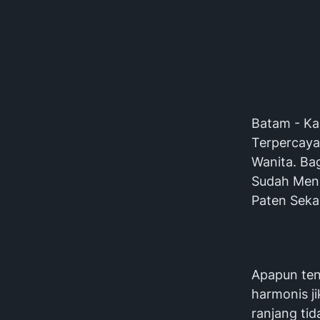
Batam - Kab
Terpercaya
Wanita. Ba
Sudah Menu
Paten Sek
Apapun ten
harmonis j
ranjang tid