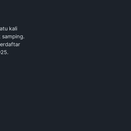
tu kali
k samping.
erdaftar
025.