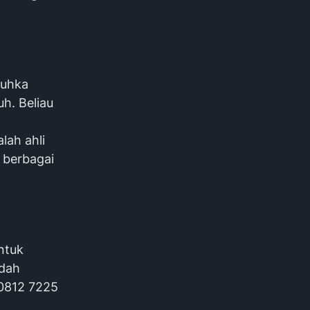
buhka
uh. Beliau
lah ahli
 berbagai
ntuk
udah
 0812 7225