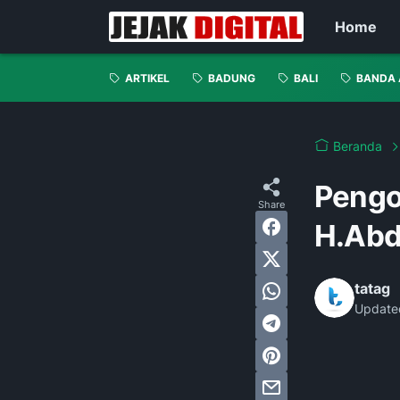
Home
ARTIKEL
BADUNG
BALI
BANDA 
Beranda
Pengo
H.Abd
tatag
Update