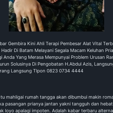
ar Gembira Kini Ahli Terapi Pembesar Alat Vital Terb
 Hadir Di Batam Melayani Segala Macam Keluhan Pri
gi Anda Yang Merasa Mempunyai Problem Urusan Ra
run Solusinya Di Pengobatan H.Abdul Azis, Langsun
arang Langsung Tlpon 0823 0734 4444
tu mahligai rumah tangga akan dibumbui makin rom
ika pasangan prianya jantan yakni tangguh dan hebat
ak loyo apalagi impoten. Adalah kabar terbaru alterna