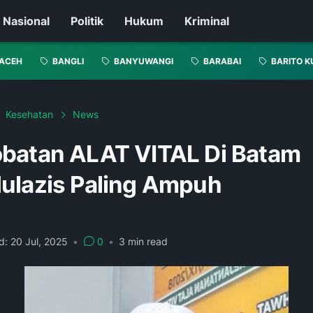
Nasional
Politik
Hukum
Kriminal
ACEH
BANGLI
BANYUWANGI
BARABAI
BARITO K
Kesehatan
News
batan ALAT VITAL Di Batam
ulazis Paling Ampuh
d:
20 Jul, 2025
•
0
•
3
min read