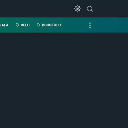
UALA
BELU
BENGKULU