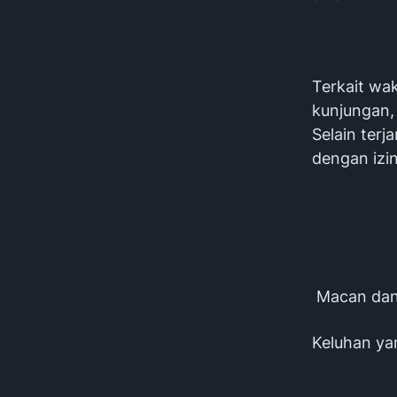
Terkait wa
kunjungan,
Selain ter
dengan izi
Macan dan 
Keluhan yan