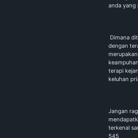
anda yang 
Dimana dit
dengan tera
merupakan 
keampuhanny
terapi kej
keluhan pri
Jangan rag
mendapatka
terkenal s
545