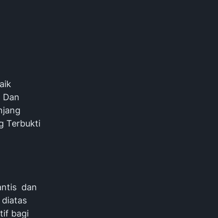
aik
a Dan
njang
g Terbukti
antis dan
 diatas
tif bagi