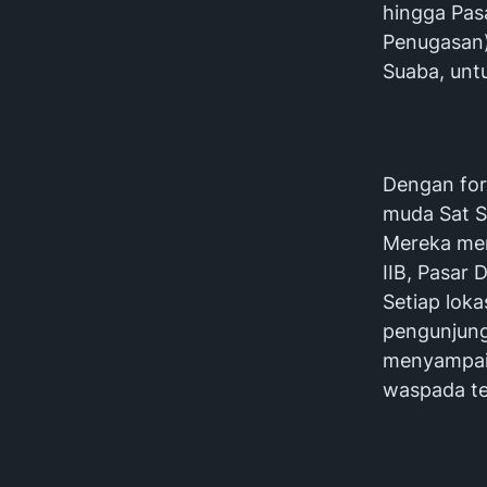
hingga Pas
Penugasan)
Suaba, untu
Dengan for
muda Sat S
Mereka men
IIB, Pasar 
Setiap loka
pengunjung
menyampaik
waspada t