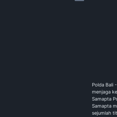
Polda Bali
menjaga ke
Samapta Po
Samapta me
sejumlah ti