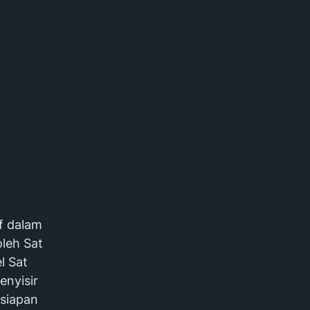
f dalam
leh Sat
l Sat
enyisir
esiapan