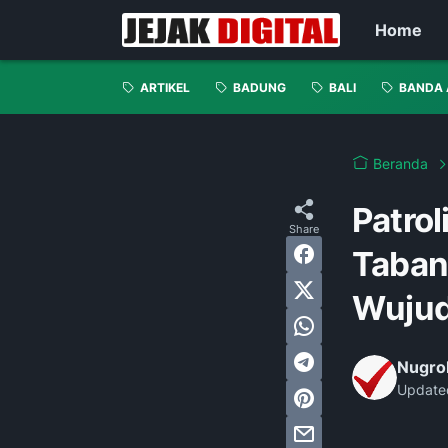
Home
ARTIKEL
BADUNG
BALI
BANDA 
Beranda
Patrol
Taban
Wujud
Nugro
Update