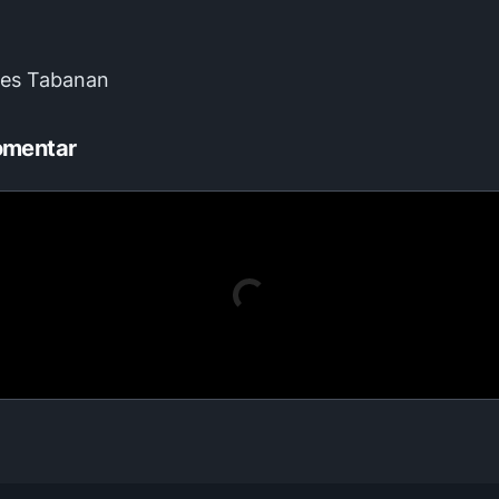
res Tabanan
omentar