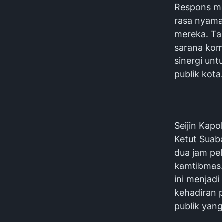
Respons ma
rasa nyaman
mereka. Ta
sarana kom
sinergi un
publik kota
Seijin Kapo
Ketut Suab
dua jam pel
kamtibmas.
ini menjad
kehadiran 
publik yang