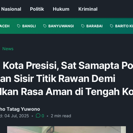
Nasional
Politik
Hukum
Kriminal
ACEH
BANGLI
BANYUWANGI
BARABAI
BARITO K
News
i Kota Presisi, Sat Samapta Po
an Sisir Titik Rawan Demi
kan Rasa Aman di Tengah Ko
ho Tatag Yuwono
d:
04 Jul, 2025
•
0
•
2
min read