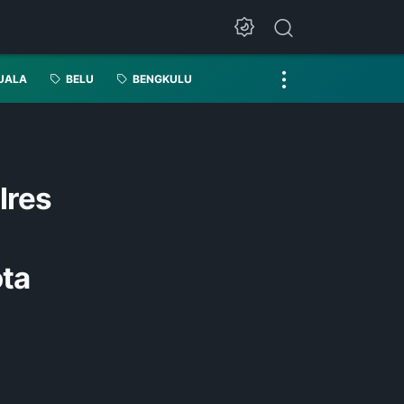
UALA
BELU
BENGKULU
lres
ta