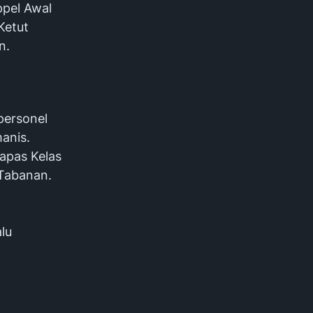
ppel Awal
Ketut
n.
personel
anis.
Lapas Kelas
 Tabanan.
lu