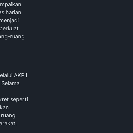
ampaikan
as harian
 menjadi
mperkuat
uang-ruang
lalui AKP I
n"Selama
ret seperti
nkan
 ruang
arakat.