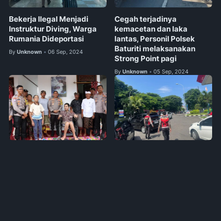
Bekerja Ilegal Menjadi
Cegah terjadinya
Instruktur Diving, Warga
kemacetan dan laka
Rumania Dideportasi
lantas, Personil Polsek
Baturiti melaksanakan
By
Unknown
06 Sep, 2024
•
Strong Point pagi
By
Unknown
05 Sep, 2024
•
Jumat Curhat, Kapolres
Giat Patroli Personil Polres
Gianyar Serahkan Kursi
Bandara Ngurah Rai
Roda Kepada Masyarakat
Pantau SPBU Angkasa
Petak Kaja
By
Unknown
10 Sep, 2024
•
By
Unknown
06 Sep, 2024
•