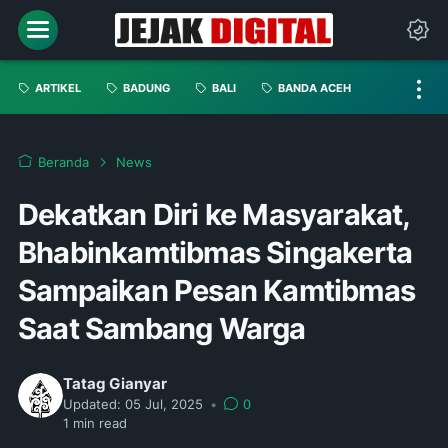
ARTIKEL
BADUNG
BALI
BANDA ACEH
Beranda
News
Dekatkan Diri ke Masyarakat,
Bhabinkamtibmas Singakerta
Sampaikan Pesan Kamtibmas
Saat Sambang Warga
Tatag Gianyar
Updated:
05 Jul, 2025
•
0
1
min read