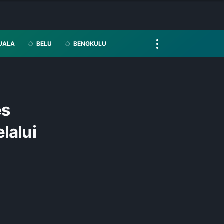
UALA
BELU
BENGKULU
es
lalui