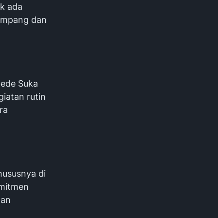
ak ada
umpang dan
Gede Suka
iatan rutin
ra
hususnya di
omitmen
nan