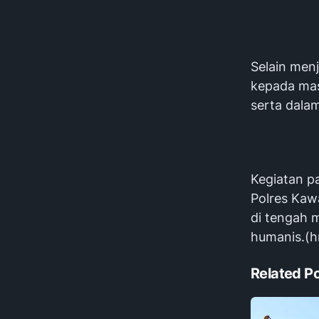
Selain men
kepada mas
serta dala
Kegiatan pa
Polres Kaw
di tengah 
humanis.(
Related P