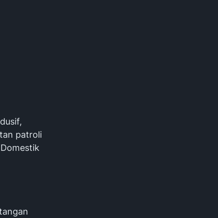
usif,
an patroli
l Domestik
atangan