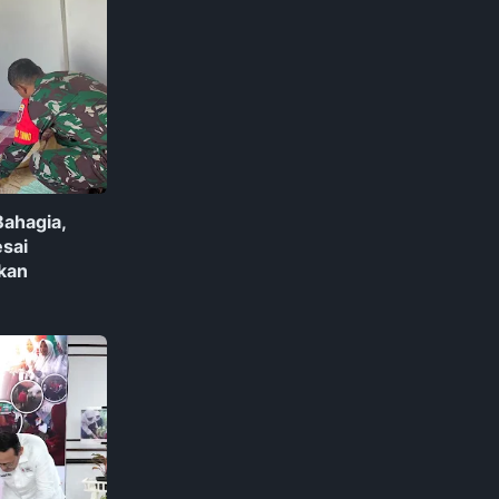
ahagia,
sai
kan