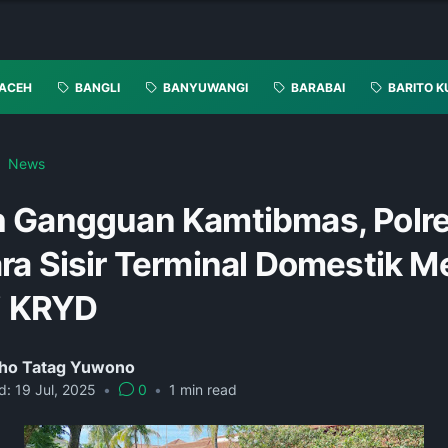
ACEH
BANGLI
BANYUWANGI
BARABAI
BARITO K
News
 Gangguan Kamtibmas, Polr
a Sisir Terminal Domestik Me
li KRYD
ho Tatag Yuwono
d:
19 Jul, 2025
•
0
•
1
min read