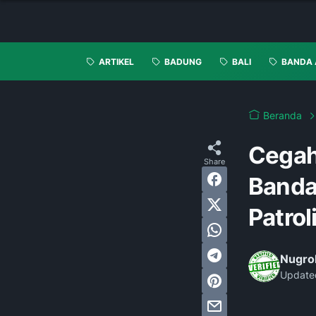
ARTIKEL
BADUNG
BALI
BANDA 
Beranda
Cegah
Bandar
Patro
Nugro
Update