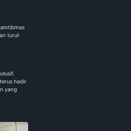
kamtibmas
an turut
dusif.
terus hadir
an yang