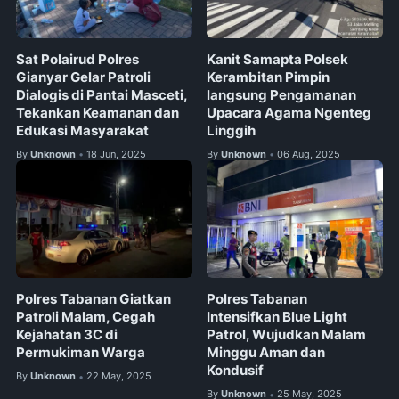
Sat Polairud Polres
Kanit Samapta Polsek
Gianyar Gelar Patroli
Kerambitan Pimpin
Dialogis di Pantai Masceti,
langsung Pengamanan
Tekankan Keamanan dan
Upacara Agama Ngenteg
Edukasi Masyarakat
Linggih
By
Unknown
18 Jun, 2025
By
Unknown
06 Aug, 2025
•
•
Polres Tabanan Giatkan
Polres Tabanan
Patroli Malam, Cegah
Intensifkan Blue Light
Kejahatan 3C di
Patrol, Wujudkan Malam
Permukiman Warga
Minggu Aman dan
Kondusif
By
Unknown
22 May, 2025
•
By
Unknown
25 May, 2025
•