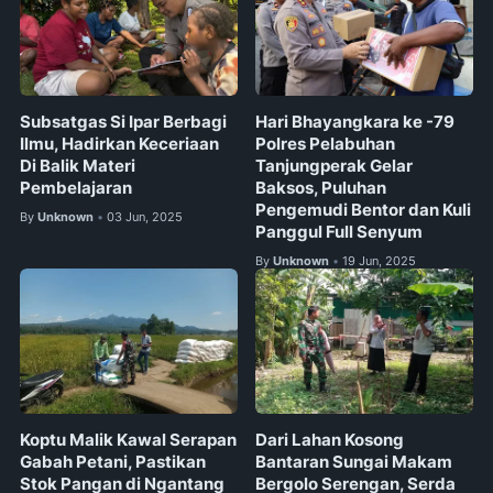
Subsatgas Si Ipar Berbagi
Hari Bhayangkara ke -79
Ilmu, Hadirkan Keceriaan
Polres Pelabuhan
Di Balik Materi
Tanjungperak Gelar
Pembelajaran
Baksos, Puluhan
Pengemudi Bentor dan Kuli
By
Unknown
03 Jun, 2025
•
Panggul Full Senyum
By
Unknown
19 Jun, 2025
•
Koptu Malik Kawal Serapan
Dari Lahan Kosong
Gabah Petani, Pastikan
Bantaran Sungai Makam
Stok Pangan di Ngantang
Bergolo Serengan, Serda