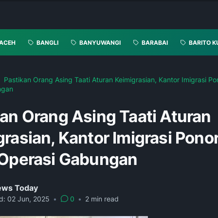
ACEH
BANGLI
BANYUWANGI
BARABAI
BARITO K
Pastikan Orang Asing Taati Aturan Keimigrasian, Kantor Imigrasi P
ngan
kan Orang Asing Taati Aturan
rasian, Kantor Imigrasi Pono
 Operasi Gabungan
News Today
d:
02 Jun, 2025
•
0
•
2
min read