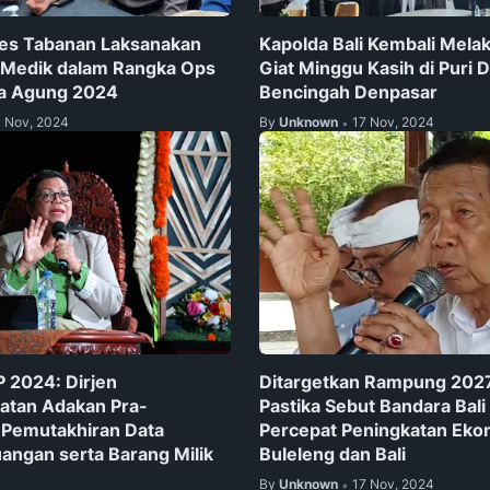
res Tabanan Laksanakan
Kapolda Bali Kembali Mela
 Medik dalam Rangka Ops
Giat Minggu Kasih di Puri 
ja Agung 2024
Bencingah Denpasar
1 Nov, 2024
By
Unknown
17 Nov, 2024
•
 2024: Dirjen
Ditargetkan Rampung 202
atan Adakan Pra-
Pastika Sebut Bandara Bali
i Pemutakhiran Data
Percepat Peningkatan Eko
angan serta Barang Milik
Buleleng dan Bali
By
Unknown
17 Nov, 2024
•