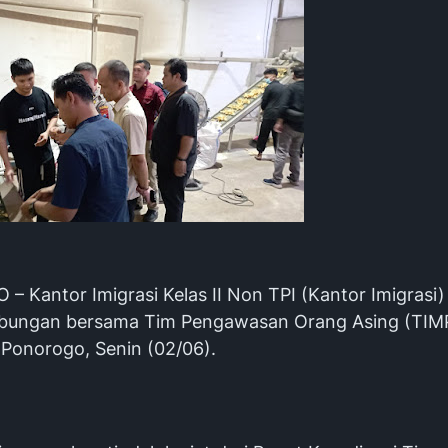
 Kantor Imigrasi Kelas II Non TPI (Kantor Imigrasi)
abungan bersama Tim Pengawasan Orang Asing (TI
Ponorogo, Senin (02/06).