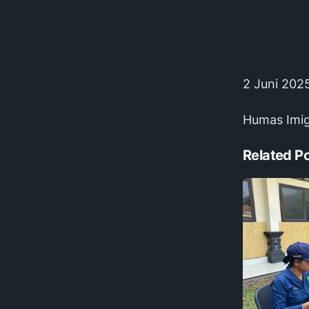
2 Juni 202
Humas Imig
Related P