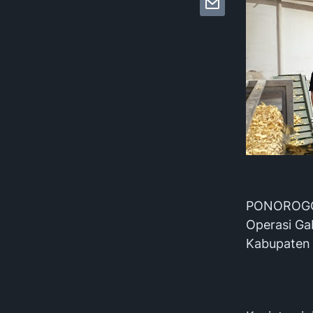
PONOROGO –
Operasi G
Kabupaten 