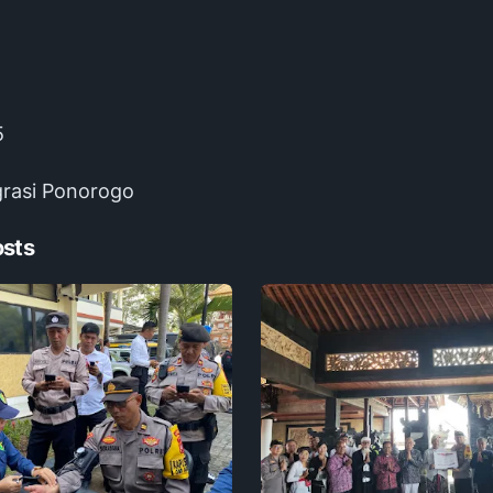
5
rasi Ponorogo
osts