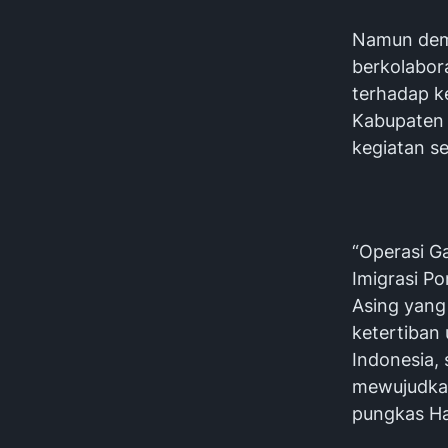
Namun demi
berkolabor
terhadap k
Kabupaten 
kegiatan se
“Operasi G
Imigrasi P
Asing yan
ketertiban
Indonesia,
mewujudkan
pungkas Ha