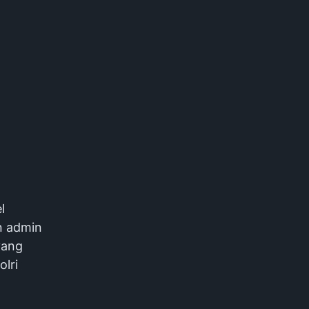
l
n admin
yang
olri