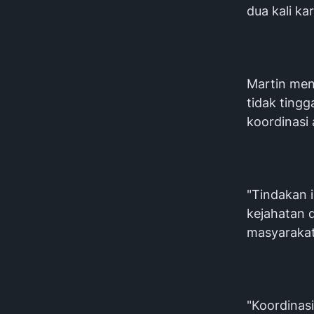
dua kali ka
Martin men
tidak tingg
koordinasi 
"Tindakan 
kejahatan d
masyarakat
"Koordinasi