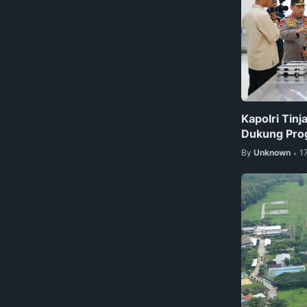
Kapolri Tinj
Dukung Pro
By
Unknown
1
•