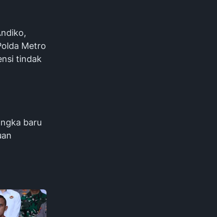
ndiko,
Polda Metro
nsi tindak
angka baru
uan