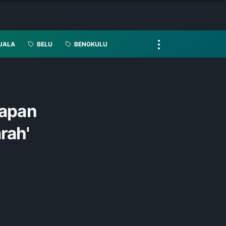
UALA
BELU
BENGKULU
kapan
rah'