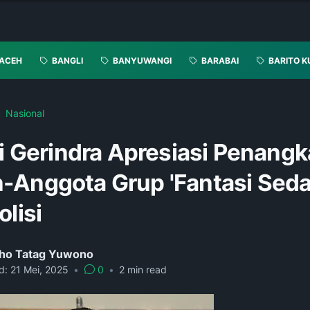
ACEH
BANGLI
BANYUWANGI
BARABAI
BARITO K
Nasional
si Gerindra Apresiasi Penang
-Anggota Grup 'Fantasi Seda
olisi
ho Tatag Yuwono
d:
21 Mei, 2025
•
0
•
2
min read