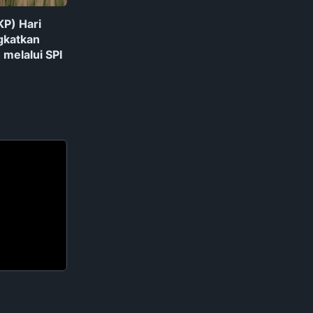
KP) Hari
gkatkan
 melalui SPI