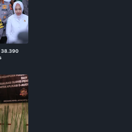
n 38.390
s