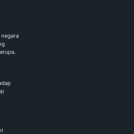
 negara
ng
serupa.
hadap
ap
ni