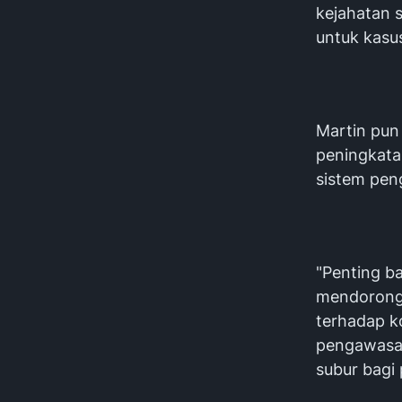
kejahatan 
untuk kasu
Martin pun
peningkata
sistem pen
"Penting ba
mendorong l
terhadap k
pengawasan
subur bagi 