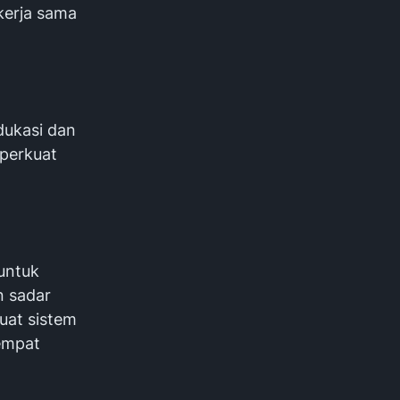
kerja sama
dukasi dan
mperkuat
 untuk
n sadar
uat sistem
tempat