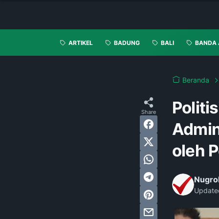
ARTIKEL
BADUNG
BALI
BANDA 
Beranda
Politi
Admin
oleh P
Nugro
Update