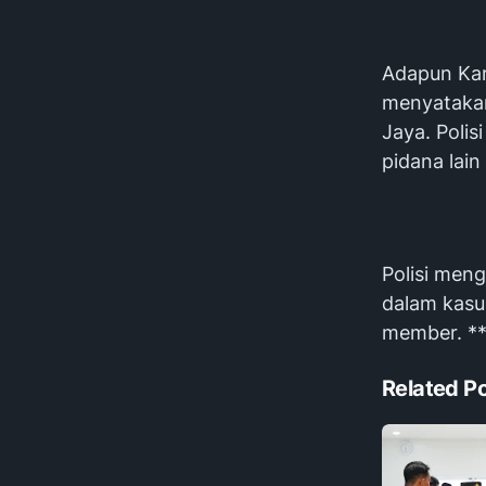
Adapun Kar
menyatakan
Jaya. Polis
pidana lain
Polisi men
dalam kasus
member. *
Related P