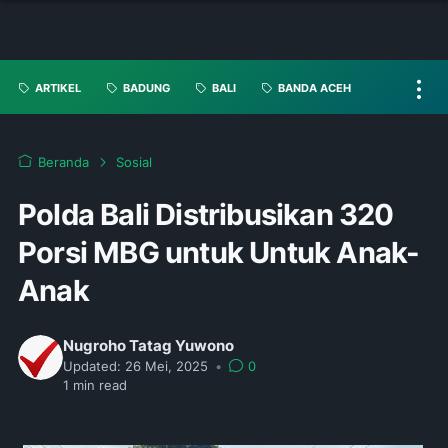
ARTIKEL
BADUNG
BALI
BANDA ACEH
Beranda
Sosial
Polda Bali Distribusikan 320
Porsi MBG untuk Untuk Anak-
Anak
Nugroho Tatag Yuwono
Updated:
26 Mei, 2025
•
0
1
min read