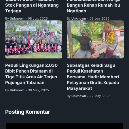
Stok Pangan di Ngantang
Bangun Rehap Rumah Ibu
Terjaga
Ngatipah
By
Unknown
08 Jun, 2025
By
Unknown
08 Jun, 2025
•
•
Peduli Lingkungan 2.030
Subsatgas Keladi Sagu
Bibit Pohon Ditanam di
Peduli Kesehatan
Tiga Titik Area Air Terjun
Bersama, Hadir Memberi
Pujungan Tabanan
Pelayanan Gratis Kepada
Masyarakat
By
Unknown
30 May, 2025
•
By
Unknown
22 May, 2025
•
Posting Komentar