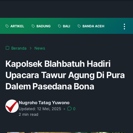
ARTIKEL
BADUNG
BALI
BANDA ACEH
Beranda
News
Kapolsek Blahbatuh Hadiri
Upacara Tawur Agung Di Pura
Dalem Pasedana Bona
Nugroho Tatag Yuwono
Updated:
12 Mei, 2025
•
0
2
min read