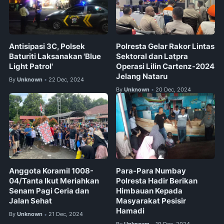
Antisipasi 3C, Polsek
Polresta Gelar Rakor Lintas
Baturiti Laksanakan 'Blue
Sektoral dan Latpra
Light Patrol'
Operasi Lilin Cartenz-2024
Jelang Nataru
By
Unknown
22 Dec, 2024
•
By
Unknown
20 Dec, 2024
•
Anggota Koramil 1008-
Para-Para Numbay
04/Tanta Ikut Meriahkan
Polresta Hadir Berikan
Senam Pagi Ceria dan
Himbauan Kepada
Jalan Sehat
Masyarakat Pesisir
Hamadi
By
Unknown
21 Dec, 2024
•