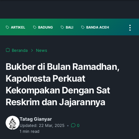
ARTIKEL
BADUNG
BALI
BANDA ACEH
Beranda
News
Bukber di Bulan Ramadhan,
Kapolresta Perkuat
Kekompakan Dengan Sat
Reskrim dan Jajarannya
Tatag Gianyar
Updated:
22 Mar, 2025
•
0
1
min read