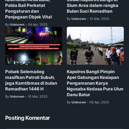
Polda Bali Perketat
Slum Area dalam rangka
Pengaturan dan
Bulan Suci Ramadhan
Penjagaan Objek Vital
By
Unknown
10 Mar, 2025
•
By
Unknown
04 Apr, 2025
•
Polsek Selemadeg
Kapolres Bangli Pimpin
masifkan Patroli Subuh,
Apel Gabungan Kesiapan
jaga Kamtibmas di bulan
Pengamanan Karya
Ramadhan 1446 H
Ngusaba Kedasa Pura Ulun
Danu Batur
By
Unknown
10 Mar, 2025
•
By
Unknown
09 Apr, 2025
•
Posting Komentar