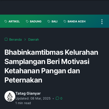
ARTIKEL
BADUNG
BALI
BANDA ACEH
Beranda
Daerah
Bhabinkamtibmas Kelurahan
Samplangan Beri Motivasi
Ketahanan Pangan dan
Peternakan
Tatag Gianyar
Updated:
08 Mar, 2025
•
0
1
min read