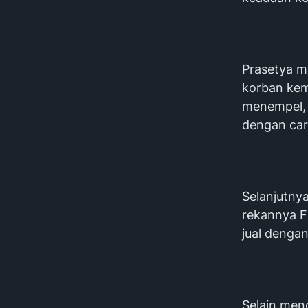
Prasetya m
korban kem
menempel, l
dengan car
Selanjutny
rekannya F
jual dengan
Selain men