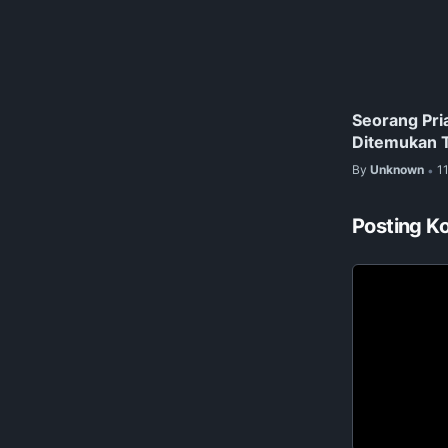
Seorang Pria
Ditemukan 
By
Unknown
1
•
Posting K