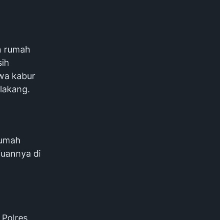
n rumah
sih
awa kabur
lakang.
rumah
uannya di
Polres