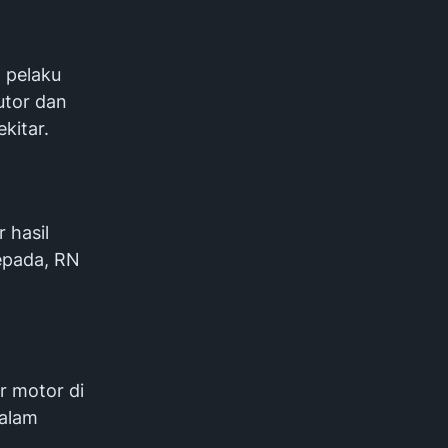
 pelaku
utor dan
ekitar.
 hasil
epada, RN
r motor di
dalam