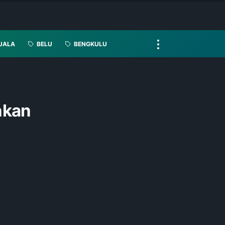
UALA
BELU
BENGKULU
nkan