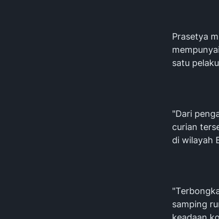
Prasetya m
mempunyai 
satu pelaku
"Dari peng
curian ter
di wilayah
"Terbongka
samping ru
keadaan kos