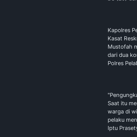
Kapolres P
Kasat Resk
Mustofah m
dari dua ko
Polres Pel
"Pengungka
Saat itu m
warga di w
pelaku men
Iptu Prase