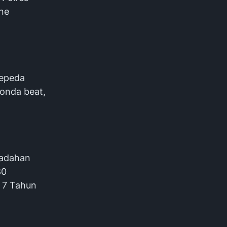
ne
sepeda
honda beat,
nadahan
80
 7 Tahun