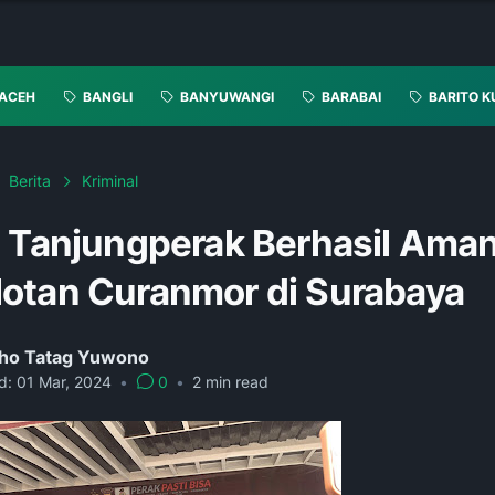
ACEH
BANGLI
BANYUWANGI
BARABAI
BARITO K
Berita
Kriminal
s Tanjungperak Berhasil Ama
otan Curanmor di Surabaya
ho Tatag Yuwono
d:
01 Mar, 2024
•
0
•
2
min read