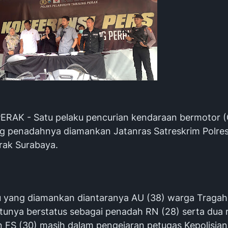
AK - Satu pelaku pencurian kendaraan bermotor 
g penadahnya diamankan Jatanras Satreskrim Polre
rak Surabaya.
u yang diamankan diantaranya AU (38) warga Traga
tunya berstatus sebagai penadah RN (28) serta dua
n FS (30) masih dalam pengejaran petugas Kepolisia