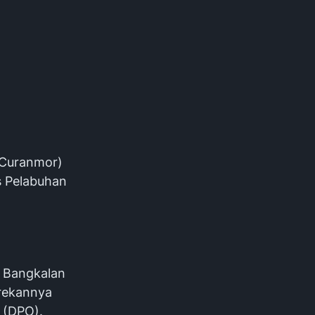
(Curanmor)
s Pelabuhan
h Bangkalan
 rekannya
n (DPO).