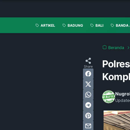
ARTIKEL
BADUNG
BALI
BANDA 
Beranda
Polre
Kompl
Nugro
Update