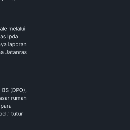
le melalui
as Ipda
nya laporan
ma Jatanras
n BS (DPO),
asar rumah
 para
l," tutur