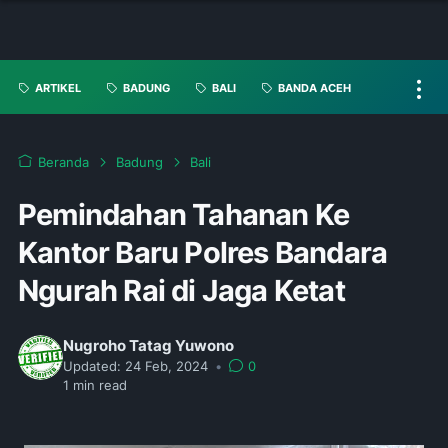
ARTIKEL
BADUNG
BALI
BANDA ACEH
Beranda
Badung
Bali
Pemindahan Tahanan Ke
Kantor Baru Polres Bandara
Ngurah Rai di Jaga Ketat
Nugroho Tatag Yuwono
Updated:
24 Feb, 2024
•
0
1
min read