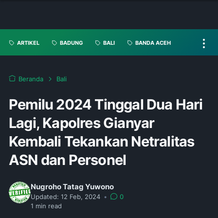
ARTIKEL
BADUNG
BALI
BANDA ACEH
Beranda
Bali
Pemilu 2024 Tinggal Dua Hari
Lagi, Kapolres Gianyar
Kembali Tekankan Netralitas
ASN dan Personel
Nugroho Tatag Yuwono
Updated:
12 Feb, 2024
•
0
1
min read