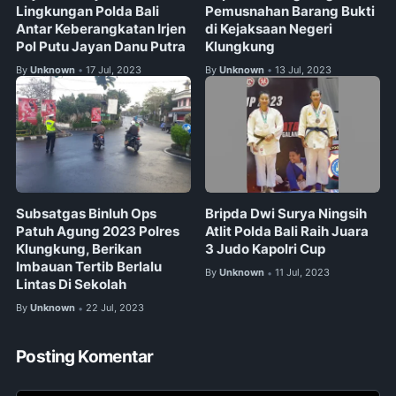
Lingkungan Polda Bali
Pemusnahan Barang Bukti
Antar Keberangkatan Irjen
di Kejaksaan Negeri
Pol Putu Jayan Danu Putra
Klungkung
By
Unknown
17 Jul, 2023
By
Unknown
13 Jul, 2023
•
•
Subsatgas Binluh Ops
Bripda Dwi Surya Ningsih
Patuh Agung 2023 Polres
Atlit Polda Bali Raih Juara
Klungkung, Berikan
3 Judo Kapolri Cup
Imbauan Tertib Berlalu
By
Unknown
11 Jul, 2023
•
Lintas Di Sekolah
By
Unknown
22 Jul, 2023
•
Posting Komentar