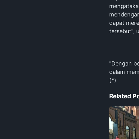
mengatakan,
mendengark
dapat mere
tersebut",
"Dengan beg
dalam meme
(*)
Related P