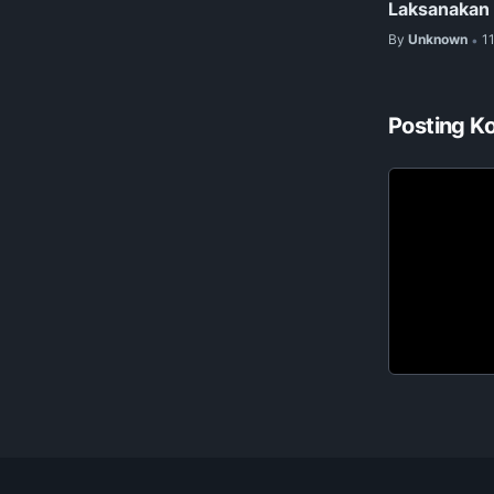
Laksanakan B
By
Unknown
1
•
Posting K