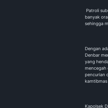
Patroli su
banyak ora
sehingga m
Dengan ada
Denbar men
yang hendak
mencegah d
pencurian 
kamtibmas 
Kapolsek De