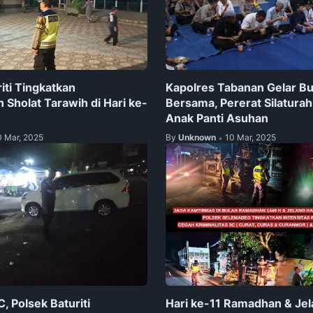
iti Tingkatkan
Kapolres Tabanan Gelar B
Sholat Tarawih di Hari ke-
Bersama, Pererat Silatura
Anak Panti Asuhan
0 Mar, 2025
By
Unknown
10 Mar, 2025
•
C, Polsek Baturiti
Hari ke-11 Ramadhan & Jel