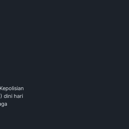
Kepolisian
 dini hari
aga
.