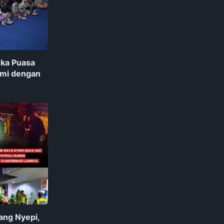
uka Puasa
hmi dengan
ang Nyepi,