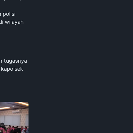
polisi
i wilayah
an tugasnya
 kapolsek