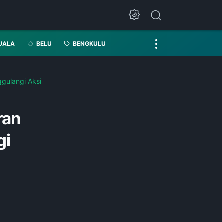
UALA
BELU
BENGKULU
gulangi Aksi
ran
gi