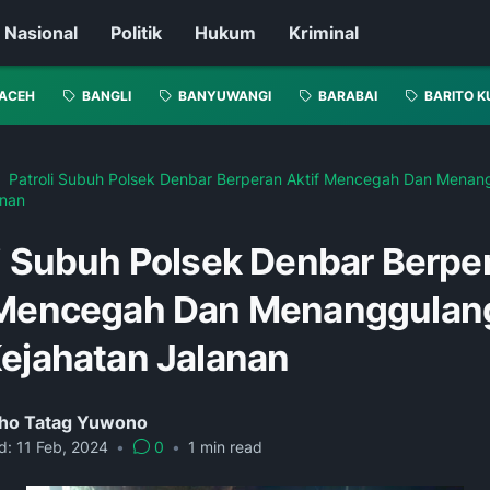
Nasional
Politik
Hukum
Kriminal
ACEH
BANGLI
BANYUWANGI
BARABAI
BARITO K
Patroli Subuh Polsek Denbar Berperan Aktif Mencegah Dan Menang
anan
li Subuh Polsek Denbar Berpe
 Mencegah Dan Menanggulan
Kejahatan Jalanan
ho Tatag Yuwono
d:
11 Feb, 2024
•
0
•
1
min read