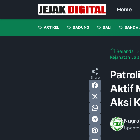
Home
ARTIKEL
BADUNG
BALI
BANDA 
Beranda
Kejahatan Jal
Patro
Aktif
Aksi 
Nugro
Update