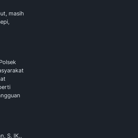
ut, masih
epi,
Polsek
asyarakat
pat
erti
gangguan
, S. IK.,