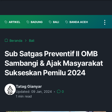
ARTIKEL
BADUNG
BALI
BANDA ACEH
Beranda
Bali
Sub Satgas Preventif ll OMB
Sambangi & Ajak Masyarakat
Sukseskan Pemilu 2024
Tatag Gianyar
Updated:
09 Jan, 2024
•
0
1
min read