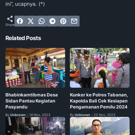
ini”, ucapnya. (*)
Related Posts
Bhabinkamtibmas Desa
Kunker ke Polres Tabanan,
Sidan Pantau Kegiatan
Kapolda Bali Cek Kesiapan
Posyandu
Pengamanan Pemilu 2024
By
Unknown
14 Nov, 2023
By
Unknown
20 Nov, 2023
•
•