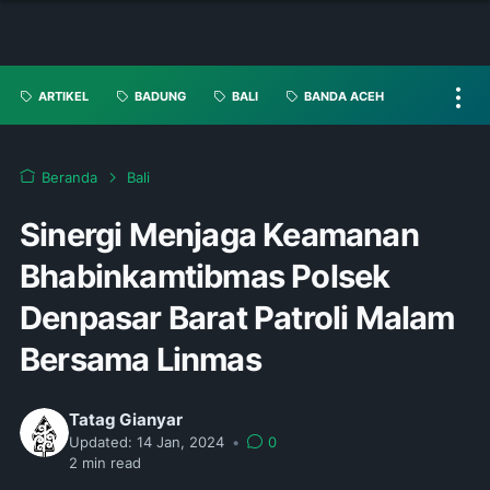
ARTIKEL
BADUNG
BALI
BANDA ACEH
Beranda
Bali
Sinergi Menjaga Keamanan
Bhabinkamtibmas Polsek
Denpasar Barat Patroli Malam
Bersama Linmas
Tatag Gianyar
Updated:
14 Jan, 2024
•
0
2
min read