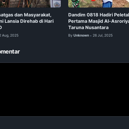
satgas dan Masyarakat,
Dandim 0818 Hadiri Peleta
i Lansia Direhab di Hari
Pertama Masjid Al-Asrori
D
Taruna Nusantara
2 Aug, 2025
By
Unknown
26 Jul, 2025
•
omentar