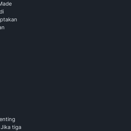
 Made
di
iptakan
an
enting
Jika tiga