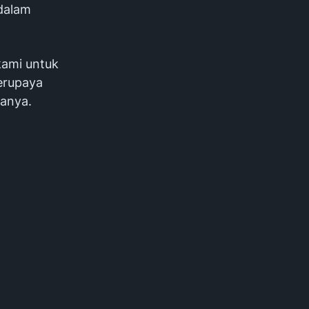
 dalam
 kami untuk
erupaya
tanya.