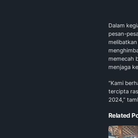
Dalam kegi
pesan-pesa
melibatkan 
menghimbau
memecah bel
menjaga ke
“Kami berha
tercipta r
2024,” tam
Related P