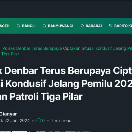
ACEH
BANGLI
BANYUWANGI
BARABAI
BARITO K
Polsek Denbar Terus Berupaya Ciptakan Situasi Kondusif Jelang P
 Tiga Pilar
k Denbar Terus Berupaya Cip
si Kondusif Jelang Pemilu 20
 Patroli Tiga Pilar
Gianyar
d:
22 Jan, 2024
•
0
•
2
min read