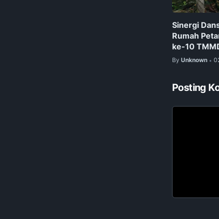
Sinergi Dan
Rumah Petan
ke-10 TMM
By
Unknown
0
•
Posting K