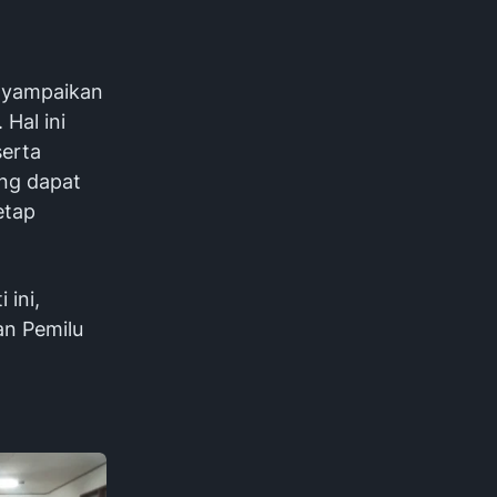
enyampaikan
Hal ini
serta
ang dapat
etap
 ini,
an Pemilu