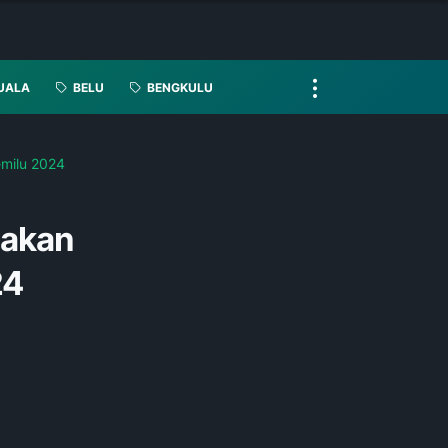
UALA
BELU
BENGKULU
emilu 2024
takan
24