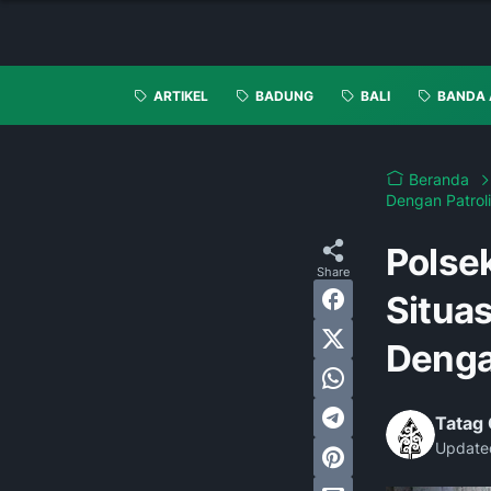
ARTIKEL
BADUNG
BALI
BANDA 
Beranda
Dengan Patroli
Polse
Situa
Dengan
Tatag 
Update