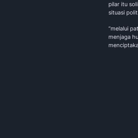
pilar itu 
situasi poli
“melalui pa
menjaga hu
menciptaka