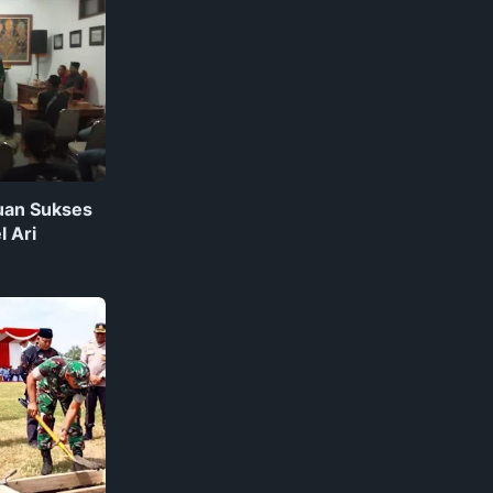
uan Sukses
l Ari