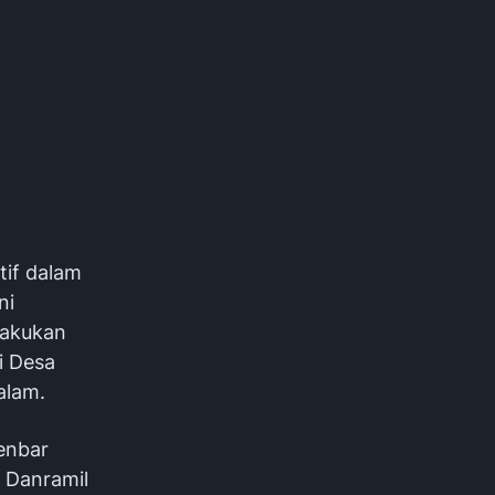
tif dalam
ni
elakukan
i Desa
alam.
Denbar
a Danramil