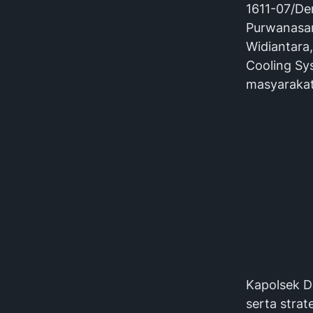
1611-07/De
Purwanasar
Widiantara
Cooling Sy
masyarakat
Kapolsek D
serta stra