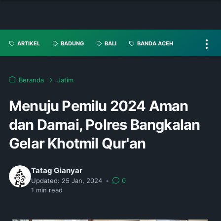
ARTIKEL
BADUNG
BALI
BANDA ACEH
Beranda
Jatim
Menuju Pemilu 2024 Aman
dan Damai, Polres Bangkalan
Gelar Khotmil Qur'an
Tatag Gianyar
Updated:
25 Jan, 2024
•
0
1
min read