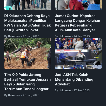
Di Kelurahan Gebang Raya
Jumat Curhat, Kapolres
Melaksanakan Pemilihan
Langsung Dengar Keluhan
RW Salah Satu Calon Tidak
Petugas Kebersihan di
Setuju Aturan Lokal
Alun-Alun Kota Gianyar
By
Unknown
20 Jan, 2025
By
Unknown
24 Jan, 2025
•
•
Tim K-9 Polda Jateng
Jadi ASN Tak Kalah
Berhasil Temukan Jenazah
Menantang Dibanding
Bayi 5 Bulan yang
Advokat
Tertimbun Tanah Longsor
By
Unknown
27 Jan, 2025
•
By
Unknown
23 Jan, 2025
•