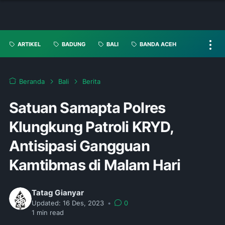
ARTIKEL
BADUNG
BALI
BANDA ACEH
Beranda
Bali
Berita
Satuan Samapta Polres
Klungkung Patroli KRYD,
Antisipasi Gangguan
Kamtibmas di Malam Hari
Tatag Gianyar
Updated:
16 Des, 2023
•
0
1
min read