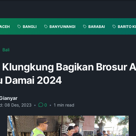
ACEH
BANGLI
BANYUWANGI
BARABAI
BARITO K
Bali
s Klungkung Bagikan Brosur 
u Damai 2024
Gianyar
d:
08 Des, 2023
•
0
•
1
min read