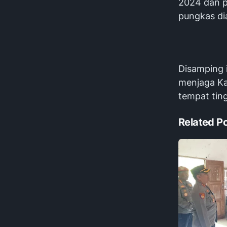
2024 dan p
pungkas di
Disamping 
menjaga Ka
tempat ting
Related P