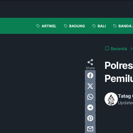
ARTIKEL
BADUNG
BALI
BANDA 
Beranda
Polre
Pemil
Tatag 
Update