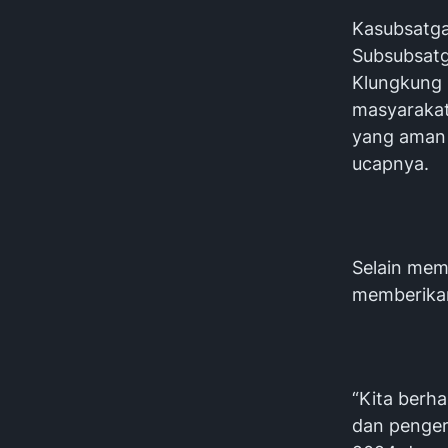
Kasubsatga
Subsubsatg
Klungkung
masyarakat
yang aman d
ucapnya.
Selain mem
memberika
“Kita berh
dan pengert