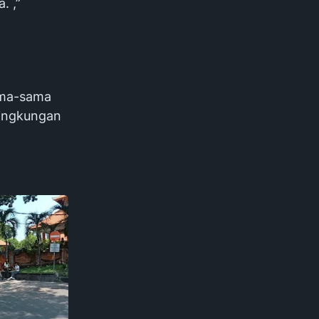
. ,”
ama-sama
lingkungan