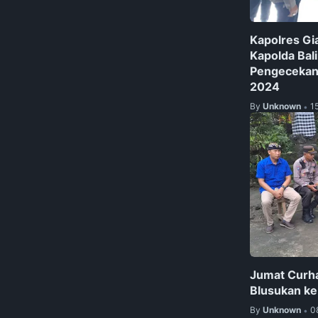
Kapolres Gi
Kapolda Bal
Pengecekan 
2024
By
Unknown
1
•
Jumat Curha
Blusukan ke
By
Unknown
0
•