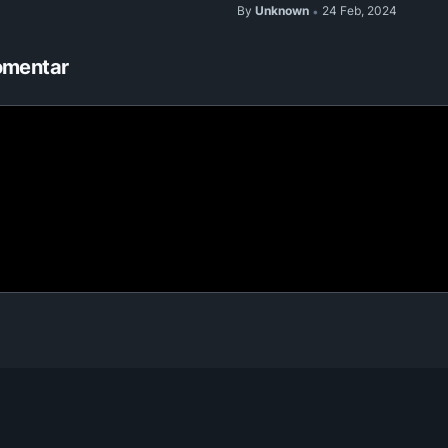
By
Unknown
24 Feb, 2024
•
omentar