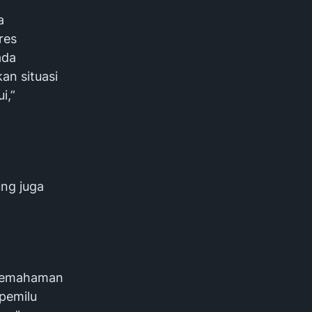
a
res
ada
an situasi
i,”
ng juga
 pemahaman
 pemilu