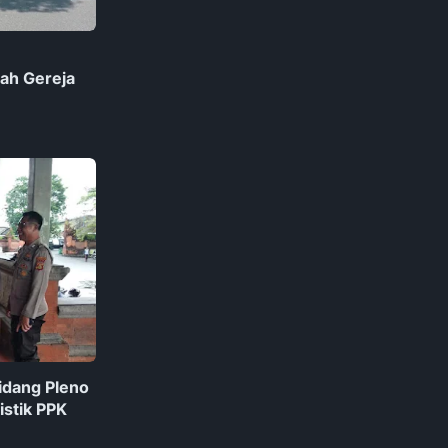
ah Gereja
idang Pleno
stik PPK