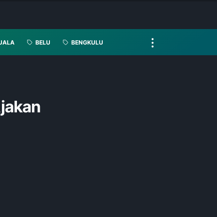
UALA
BELU
BENGKULU
Ajakan