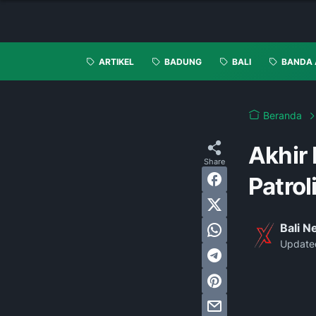
ARTIKEL
BADUNG
BALI
BANDA 
Beranda
Akhir
Patrol
Bali 
Update