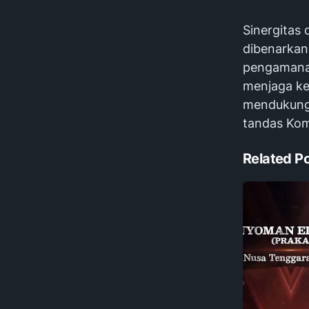
Sinergitas
dibenarkan
pengamanan
menjaga ke
mendukung 
tandas Kom
Related P