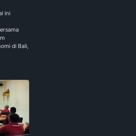
 ini
bersama
am
mi di Bali,