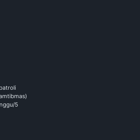
atroli
kamtibmas)
inggu/5