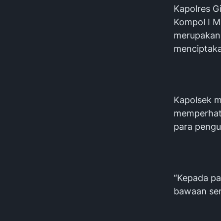
Kapolres G
Kompol I M
merupakan 
menciptaka
Kapolsek m
memperhati
para pengu
“Kepada pa
bawaan ser