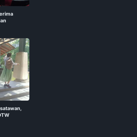
erima
dan
satawan,
 DTW