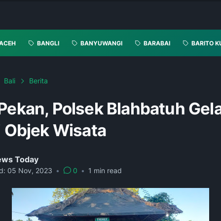
ACEH
BANGLI
BANYUWANGI
BARABAI
BARITO K
Bali
Berita
 Pekan, Polsek Blahbatuh Gel
i Objek Wisata
News Today
d:
05 Nov, 2023
•
0
•
1
min read