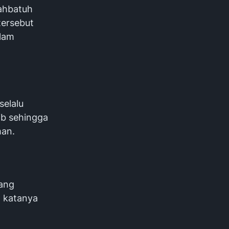
lahbatuh
tersebut
alam
selalu
ib sehingga
man.
rang
” katanya