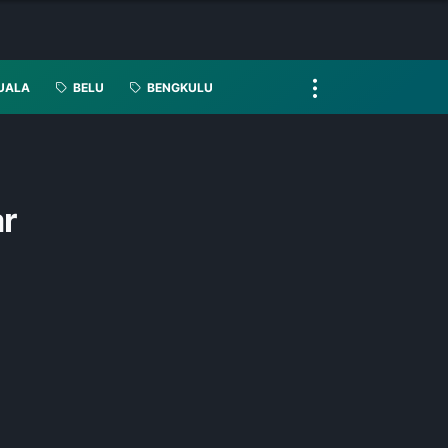
UALA
BELU
BENGKULU
ar