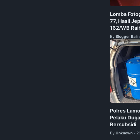
Lomba Fotog
77, Hasil J
162/WB Raih 
By
Blogger Bali
Polres Lam
Pelaku Dug
Bersubsidi
By
Unknown
2
•