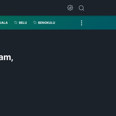
UALA
BELU
BENGKULU
am,