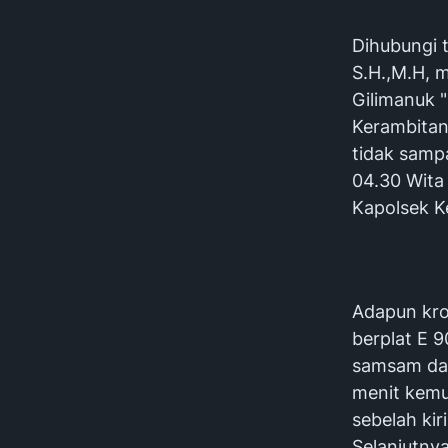
Dihubungi 
S.H.,M.H, m
Gilimanuk "
Kerambitan
tidak sampa
04.30 Wita
Kapolsek K
Adapun kro
berplat E 
samsam dal
menit kemu
sebelah kir
Selanjutny