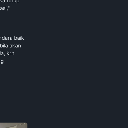
ka tutup
asi,"
dara baik
bila akan
a, krn
yg