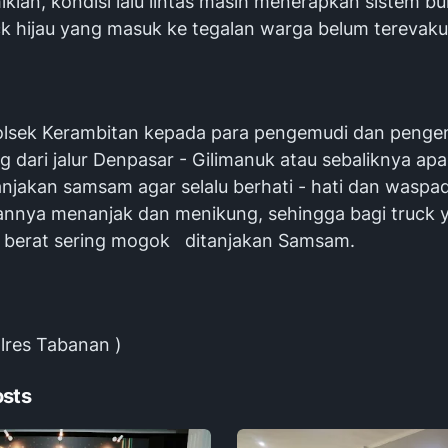
kian, kondisi lalu lintas masih menerapkan sistem bu
ck hijau yang masuk ke tegalan warga belum terevaku
lsek Kerambitan kepada para pengemudi dan pengen
 dari jalur Denpasar - Gilimanuk atau sebaliknya apa
anjakan samsam agar selalu berhati - hati dan waspad
alannya menanjak dan menikung, sehingga bagi truck 
 berat sering mogok ditanjakan Samsam.
lres Tabanan )
osts