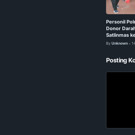
Personil Pol
Donor Darah
Satlinmas k
By
Unknown
1
•
Posting K