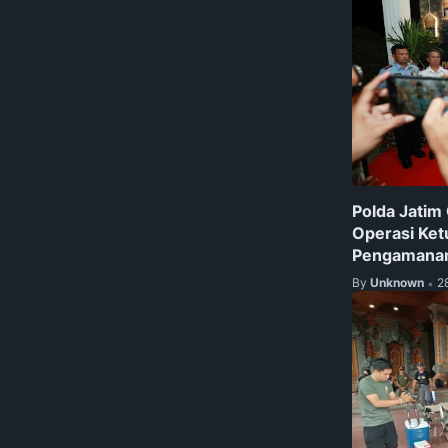
Polda Jatim 
Operasi Ket
Pengamanan 
By
Unknown
2
•