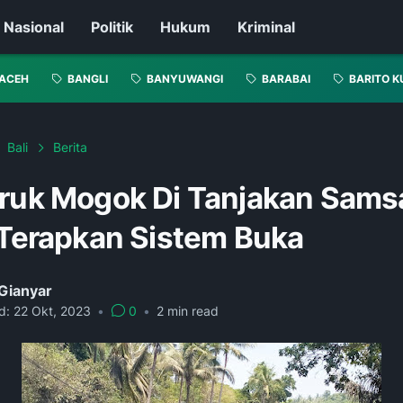
Nasional
Politik
Hukum
Kriminal
ACEH
BANGLI
BANYUWANGI
BARABAI
BARITO K
Bali
Berita
Truk Mogok Di Tanjakan Sams
i Terapkan Sistem Buka
Gianyar
d:
22 Okt, 2023
•
0
•
2
min read