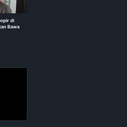
opir di
tan Bawa