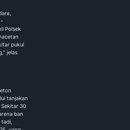
dara,
 -
il Polsek
emacetan
itar pukul
" jelas
beton
ui tanjakan
 Sekitar 30
arena ban
tadi,
 GE, yang