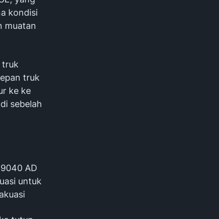
a kondisi
an muatan
 truk
depan truk
r ke ke
di sebelah
E 9040 AD
uasi untuk
akuasi