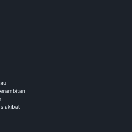
tau
Kerambitan
i
s akibat