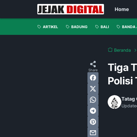
Home
ARTIKEL
BADUNG
BALI
BANDA 
Beranda
Tiga 
Polis
Tatag 
Update