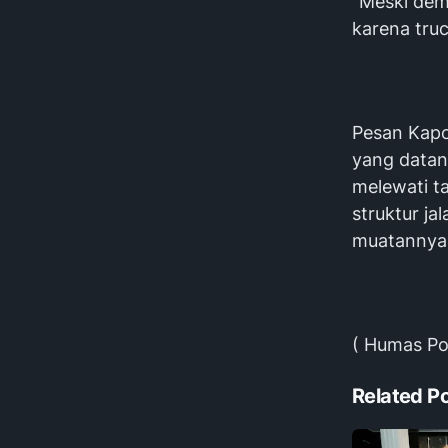
"Meski demi
karena tru
Pesan Kapo
yang datang
melewati t
struktur j
muatannya
( Humas Po
Related P