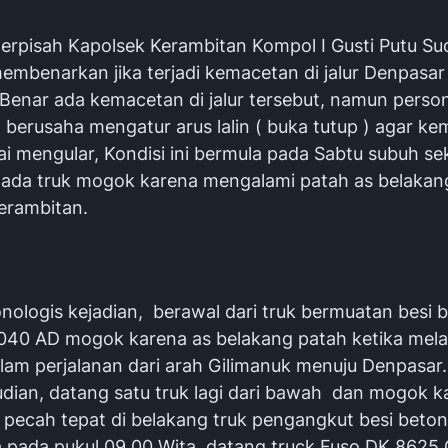
terpisah Kapolsek Kerambitan Kompol I Gusti Putu Su
embenarkan jika terjadi kemacetan di jalur Denpasar
Benar ada kemacetan di jalur tersebut, namun person
 berusaha mengatur arus lalin ( buka tutup ) agar k
i mengular, Kondisi ini bermula pada Sabtu subuh sek
 ada truk mogok karena mengalami patah as belakang,
erambitan.
nologis kejadian, berawal dari truk bermuatan besi 
9040 AD mogok karena as belakang patah ketika melal
am perjalanan dari arah Gilimanuk menuju Denpasar.
dian, datang satu truk lagi dari bawah dan mogok k
i pecah tepat di belakang truk pengangkut besi beton 
a pada pukul 09.00 Wita, datang truck Fuso DK 8625