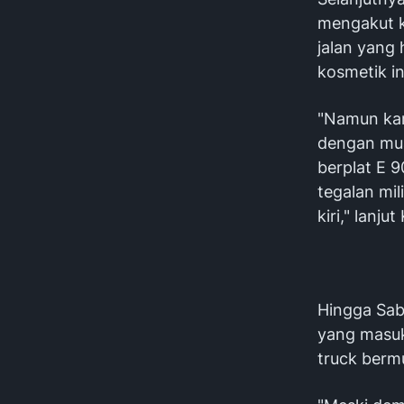
mengakut k
jalan yang 
kosmetik in
"Namun kar
dengan mua
berplat E 
tegalan mi
kiri," lanj
Hingga Sab
yang masuk
truck berm