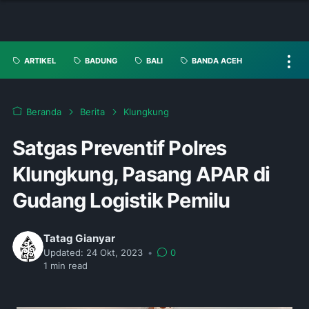
ARTIKEL
BADUNG
BALI
BANDA ACEH
Beranda
Berita
Klungkung
Satgas Preventif Polres
Klungkung, Pasang APAR di
Gudang Logistik Pemilu
Tatag Gianyar
Updated:
24 Okt, 2023
•
0
1
min read