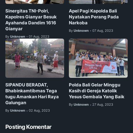
Sinergitas TNI-Polri,
Apel Pagi Kapolda Bali
Kapolres Gianyar Besuk
Nyatakan Perang Pada
Ayahanda Dandim 1616
Narkoba
Gianyar
By
Unknown
07 Aug, 2023
•
By
Unknown
01 Aug, 2023
•
SIPANDU BERADAT,
Polda Bali Gelar Minggu
Bhabinkamtibmas Tega
Kasih di Gereja Katolik
tugu Amankan Hari Raya
Yesus Gembala Yang Baik
Galungan
By
Unknown
27 Aug, 2023
•
By
Unknown
02 Aug, 2023
•
Posting Komentar