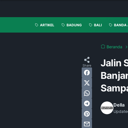
ARTIKEL
BADUNG
BALI
BANDA 
Beranda
Jalin 
Banja
Sampa
Della
Update