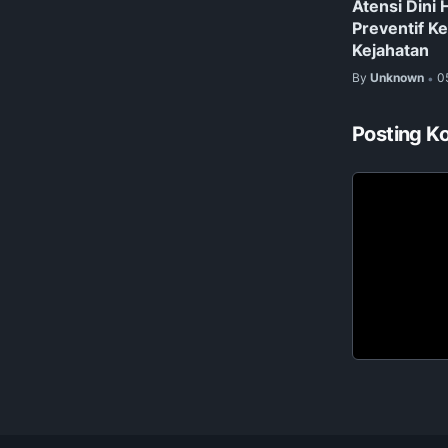
Atensi Dini 
Preventif K
Kejahatan
By
Unknown
0
•
Posting K