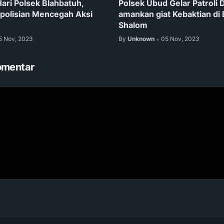
Hari Polsek Blahbatuh,
Polsek Ubud Gelar Patroli D
epolisian Mencegah Aksi
amankan giat Kebaktian di 
Shalom
5 Nov, 2023
By
Unknown
05 Nov, 2023
•
omentar