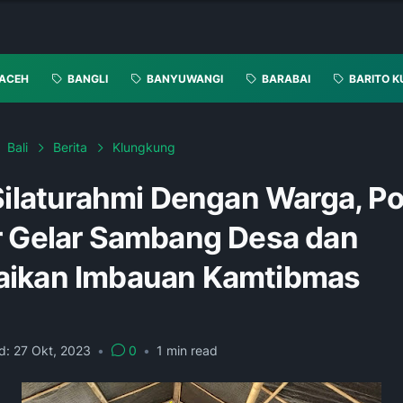
ACEH
BANGLI
BANYUWANGI
BARABAI
BARITO K
Bali
Berita
Klungkung
Silaturahmi Dengan Warga, Pol
r Gelar Sambang Desa dan
ikan Imbauan Kamtibmas
d:
27 Okt, 2023
•
0
•
1
min read