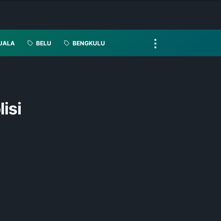
UALA
BELU
BENGKULU
isi