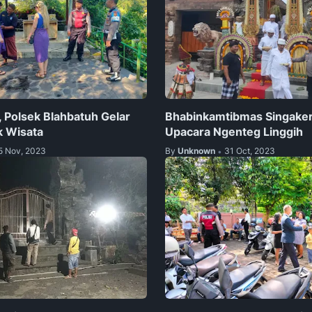
, Polsek Blahbatuh Gelar
Bhabinkamtibmas Singake
k Wisata
Upacara Ngenteg Linggih
5 Nov, 2023
By
Unknown
31 Oct, 2023
•