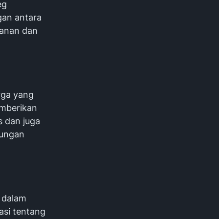
deg
gan antara
manan dan
rga yang
emberikan
s dan juga
kungan
i dalam
asi tentang