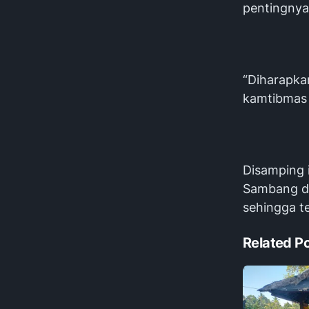
pentingnya
“Diharapkan
kamtibmas 
Disamping i
Sambang de
sehingga t
Related P