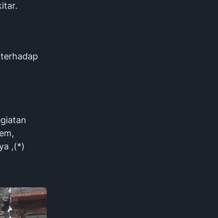
itar.
t terhadap
egiatan
tem,
a ,(*)