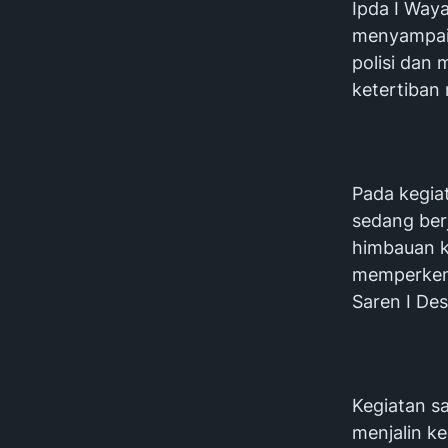
Ipda I Way
menyampaik
polisi dan
ketertiban
Pada kegia
sedang ber
himbauan k
memperkena
Saren I De
Kegiatan s
menjalin k