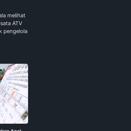
la melihat
isata ATV
k pengelola
akan Apel