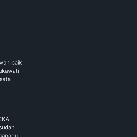
wan baik
ukawati
sata
 EKA
 sudah
ngapadu