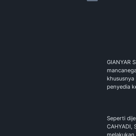
GIANYAR S
mancanegar
khususnya 
penyedia k
Seperti di
CAHYADI, S
melakukan 