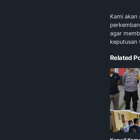
Kami akan 
perkembang
agar membe
keputusan t
Related P
Kanwil Kem