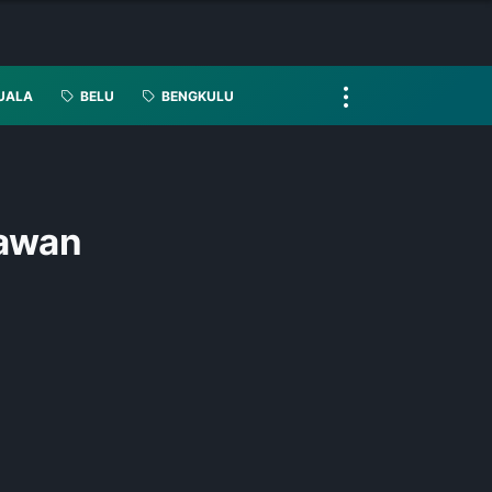
UALA
BELU
BENGKULU
tawan