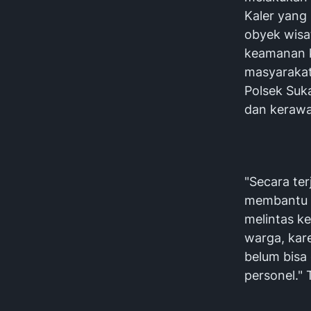
Kaler yang
obyek wisa
keamanan k
masyarakat
Polsek Suk
dan kerawan
"Secara ter
membantu 
melintas k
warga, kar
belum bisa 
personel."