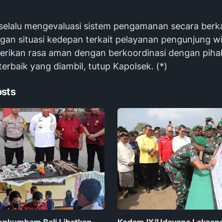
selalu mengevaluasi sistem pengamanan secara berka
an situasi kedepan terkait pelayanan pengunjung w
rikan rasa aman dengan berkoordinasi dengan piha
erbaik yang diambil, tutup Kapolsek. (*)
osts
enkumham Bali Libatkan
Kodam IX/Udayana Laksan