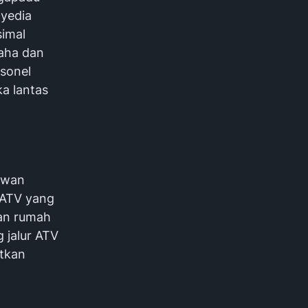
yedia
imal
aha dan
sonel
a lantas
rawan
 ATV yang
man rumah
 jalur ATV
atkan