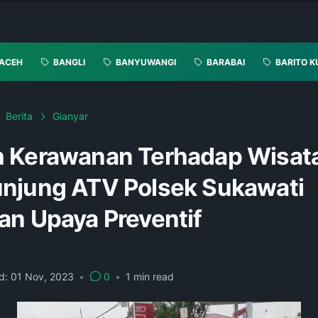
ACEH
BANGLI
BANYUWANGI
BARABAI
BARITO K
Berita
Gianyar
 Kerawanan Terhadap Wisa
njung ATV Polsek Sukawati
an Upaya Preventif
d:
01 Nov, 2023
•
0
•
1
min read