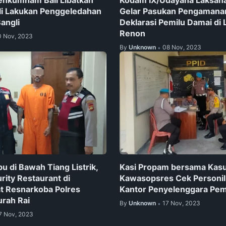
li Lakukan Penggeledahan
Gelar Pasukan Pengamana
Bangli
Deklarasi Pemilu Damai di
Renon
0 Nov, 2023
By
Unknown
08 Nov, 2023
•
u di Bawah Tiang Listrik,
Kasi Propam bersama Kas
ity Restaurant di
Kawasopsres Cek Personil
t Resnarkoba Polres
Kantor Penyelenggara Pem
rah Rai
By
Unknown
17 Nov, 2023
•
7 Nov, 2023