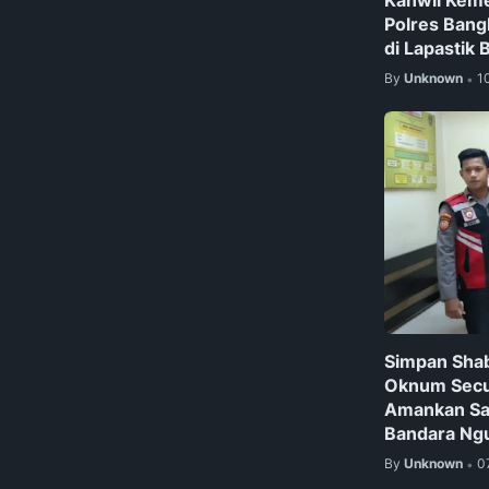
Polres Bang
di Lapastik 
By
Unknown
1
•
Simpan Shab
Oknum Secur
Amankan Sa
Bandara Ngu
By
Unknown
0
•