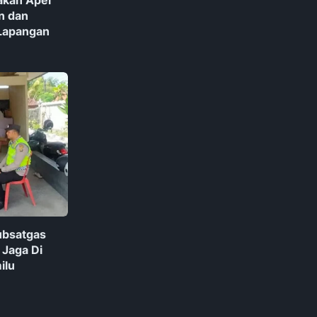
n dan
 Lapangan
ubsatgas
 Jaga Di
ilu