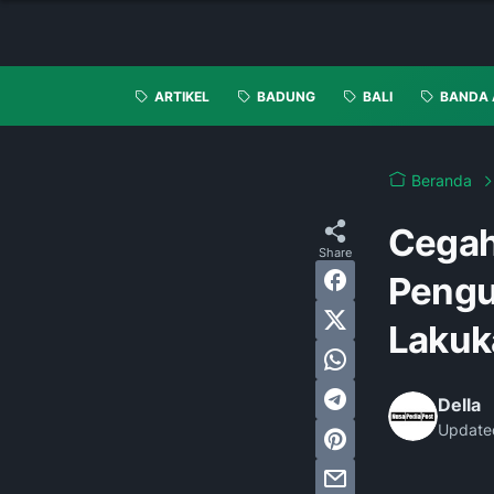
ARTIKEL
BADUNG
BALI
BANDA 
Beranda
Cegah
Pengu
Lakuk
Della
Update