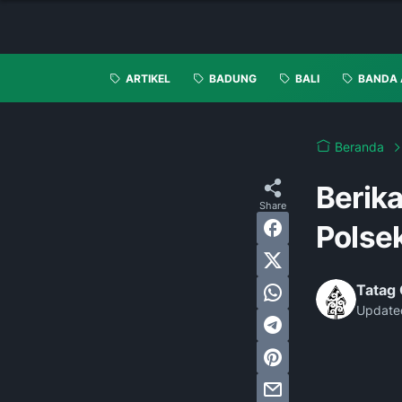
ARTIKEL
BADUNG
BALI
BANDA 
Beranda
Berik
Polse
Tatag 
Update