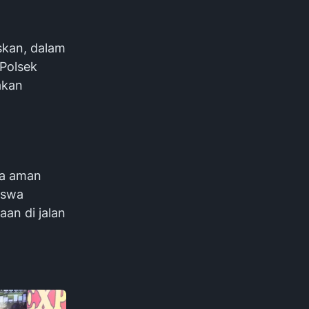
skan, dalam
 Polsek
akan
sa aman
iswa
an di jalan