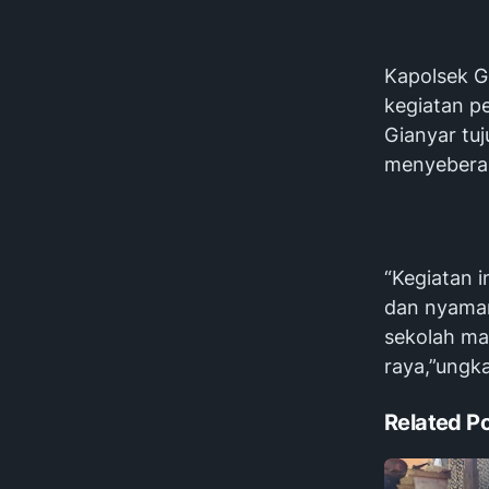
Kapolsek G
kegiatan pe
Gianyar tu
menyeberan
“Kegiatan 
dan nyaman
sekolah ma
raya,”ungka
Related P