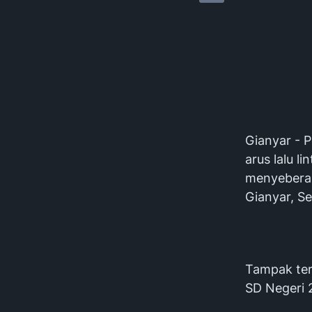
Gianyar - 
arus lalu l
menyeberan
Gianyar, Se
Tampak ter
SD Negeri 2