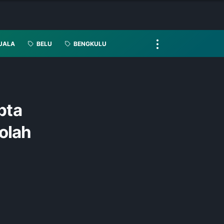
UALA
BELU
BENGKULU
pta
olah