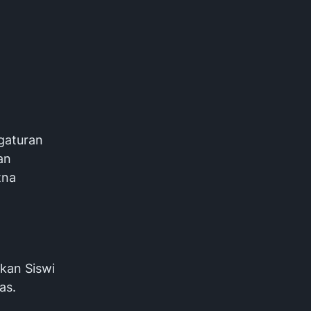
gaturan
an
tna
kan Siswi
as.