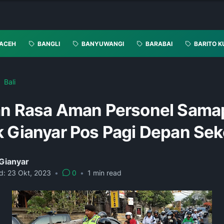
ACEH
BANGLI
BANYUWANGI
BARABAI
BARITO K
Bali
an Rasa Aman Personel Sama
k Gianyar Pos Pagi Depan Sek
Gianyar
d:
23 Okt, 2023
•
0
•
1
min read