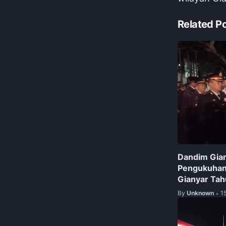
Related P
Dandim Gian
Pengukuhan
Gianyar Ta
By
Unknown
1
•