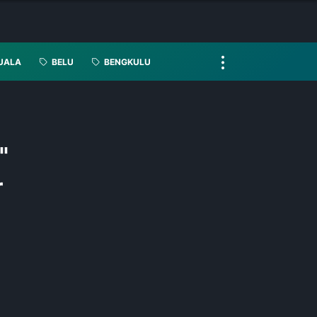
UALA
BELU
BENGKULU
"
r