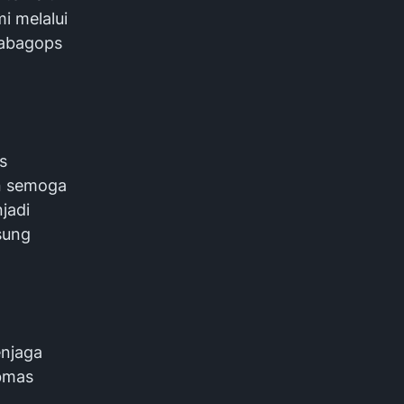
i melalui
Kabagops
s
an semoga
jadi
sung
enjaga
ibmas