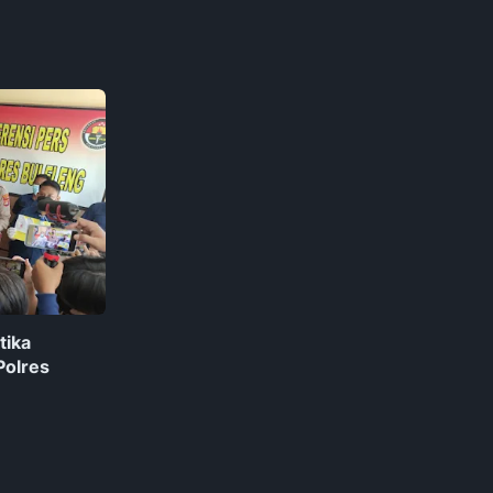
tika
Polres