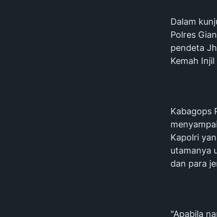
Dalam kunj
Polres Gia
pendeta Jh
Kemah Injil
Kabagops P
menyampaik
Kapolri ya
utamanya u
dan para je
"Apabila n