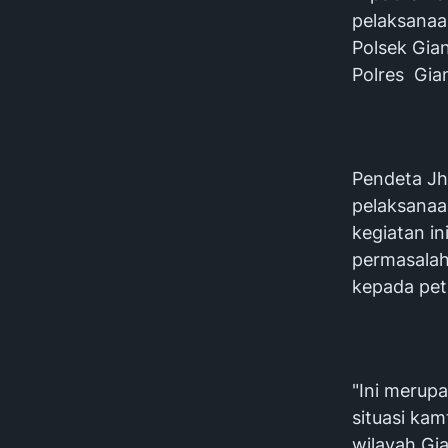
pelaksanaan
Polsek Gia
Polres Gia
Pendeta Jh
pelaksanaan
kegiatan i
permasalah
kepada pet
"Ini merup
situasi ka
wilayah Gi