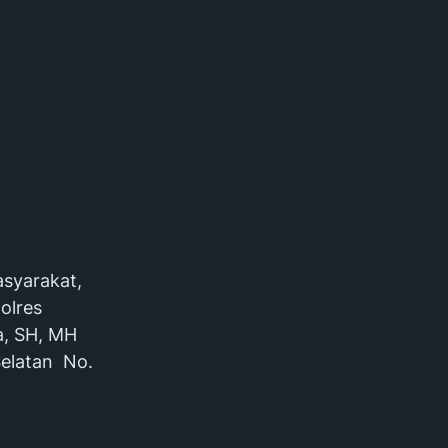
asyarakat,
olres
a, SH, MH
Selatan No.