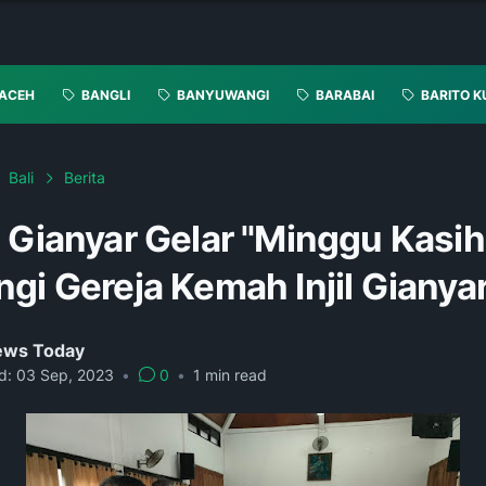
ACEH
BANGLI
BANYUWANGI
BARABAI
BARITO K
Bali
Berita
 Gianyar Gelar "Minggu Kasih
gi Gereja Kemah Injil Gianya
News Today
d:
03 Sep, 2023
•
0
•
1
min read