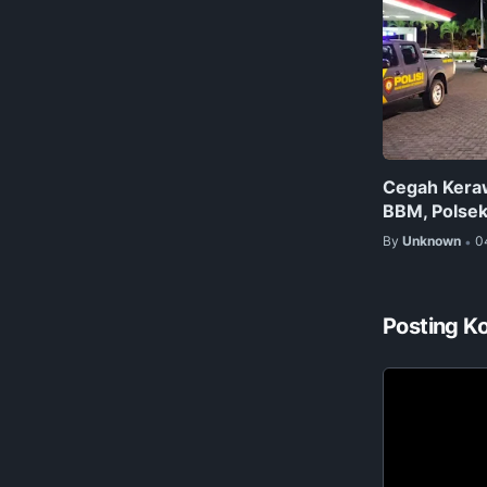
Cegah Kera
BBM, Polsek
By
Unknown
0
•
Posting K