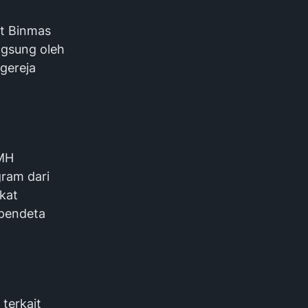
at Binmas
ngsung oleh
gereja
 MH
ram dari
kat
 pendeta
terkait