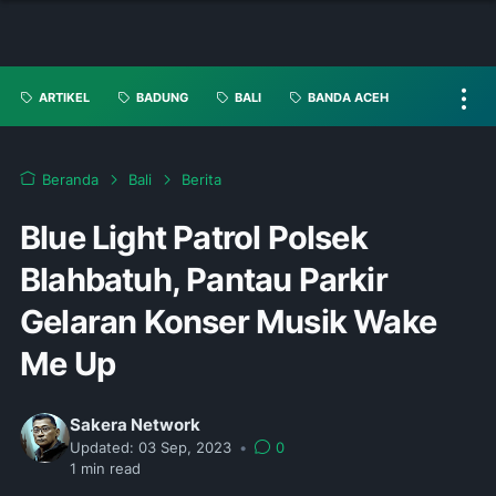
ARTIKEL
BADUNG
BALI
BANDA ACEH
Beranda
Bali
Berita
Blue Light Patrol Polsek
Blahbatuh, Pantau Parkir
Gelaran Konser Musik Wake
Me Up
Sakera Network
Updated:
03 Sep, 2023
•
0
1
min read