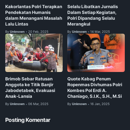
Kakorlantas Polri Terapkan
Selalu Libatkan Jurnalis
Pendekatan Humanis
Dalam Setiap Kegiatan,
dalam Menangani Masalah
Polri Dipandang Selalu
Lalu Lintas
Merangkul
By
Unknown
20 Feb, 2025
By
Unknown
14 Mar, 2025
•
•
Brimob Sebar Ratusan
Quote Kabag Penum
Anggota ke Titik Banjir
Ropenmas Divhumas Polri
Jabodetabek, Evakuasi
Kombes Pol Erdi A.
Anak-Lansia
Chaniago, S.I.K., S.H., M.Si
By
Unknown
06 Mar, 2025
By
Unknown
16 Jan, 2025
•
•
Posting Komentar