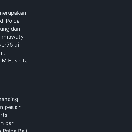
g merupakan
di Polda
adung dan
 Rahmawaty
 ke-75 di
ni,
 M.H. serta
emancing
 pesisir
rta
h dari
 Polda Bali