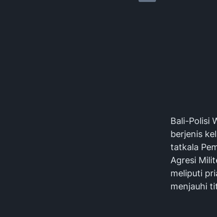
Bali-Polisi
berjenis ke
tatkala Pe
Agresi Mili
meliputi p
menjauhi ti