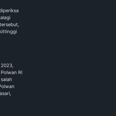
iperiksa
alagi
tersebut,
ittinggi
 2023,
 Polwan RI
 salah
 Polwan
asari,