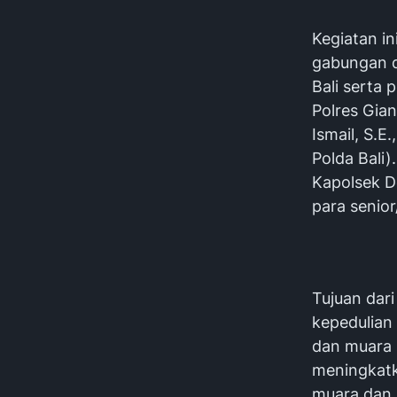
Kegiatan in
gabungan d
Bali serta 
Polres Gia
Ismail, S.E.
Polda Bali)
Kapolsek De
para senior
Tujuan dar
kepedulian
dan muara 
meningkatk
muara dan p