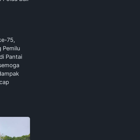
ke-75,
g Pemilu
di Pantai
, semoga
 dampak
ucap