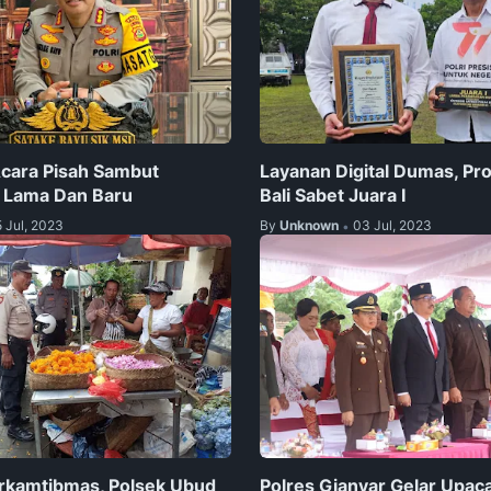
cara Pisah Sambut
Layanan Digital Dumas, Pr
i Lama Dan Baru
Bali Sabet Juara I
5 Jul, 2023
By
Unknown
03 Jul, 2023
•
rkamtibmas, Polsek Ubud
Polres Gianyar Gelar Upac