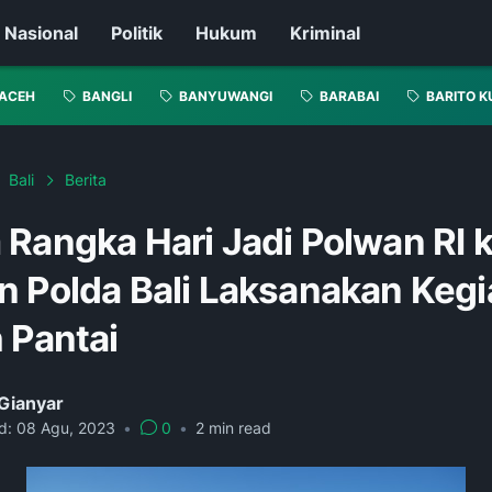
Nasional
Politik
Hukum
Kriminal
ACEH
BANGLI
BANYUWANGI
BARABAI
BARITO K
Bali
Berita
Rangka Hari Jadi Polwan RI k
n Polda Bali Laksanakan Kegi
 Pantai
Gianyar
d:
08 Agu, 2023
•
0
•
2
min read