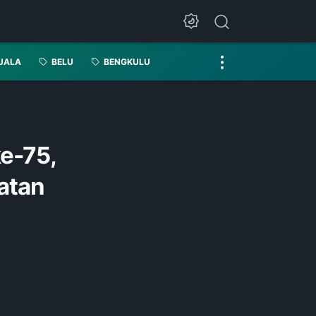
UALA
BELU
BENGKULU
e-75,
atan