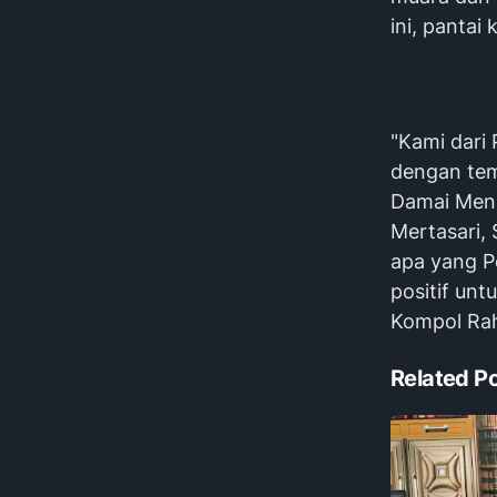
ini, pantai 
"Kami dari 
dengan tem
Damai Menuj
Mertasari,
apa yang P
positif unt
Kompol Rah
Related P