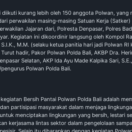
i diikuti kurang lebih oleh 150 anggota Polwan, yan
ari perwakilan masing-masing Satuan Kerja (Satker) 
perwakilan Jajaran dari, Polresta Denpasar, Polres B
nyar. Kegiatan ini dikoordinir langsung oleh Kompol
, S.I.K., M.M. (selaku ketua panitia hari jadi Polwan RI
. Turut hadir, Pakor Polwan Polda Bali, AKBP Dra. Heri
npasar Selatan, AKP Ida Ayu Made Kalpika Sari, S.E.,
/pengurus Polwan Polda Bali.
i kegiatan Bersih Pantai Polwan Polda Bali adalah m
 dan partisipasi masyarakat dalam menjaga lingkungan
untuk menciptakan lingkungan yang bersih, lestari se
an kerjasama lintas sektor dalam pengelolaan sampa
esisir. Selain itu diharapkan dengan kegiatan Polwan