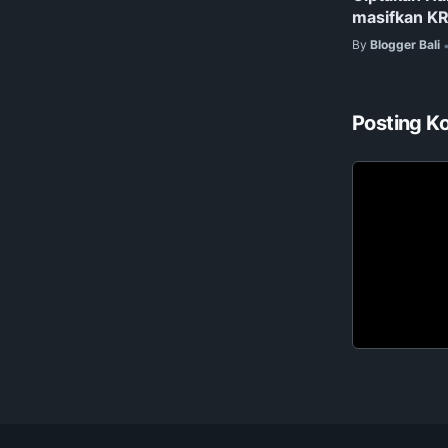
masifkan K
By
Blogger Bali
Posting K