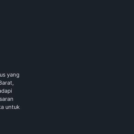
sus yang
Barat,
adapi
esaran
ka untuk