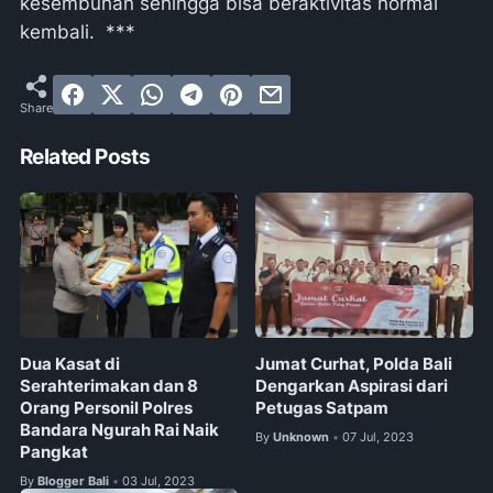
kesembuhan sehingga bisa beraktivitas normal
kembali. ***
Related Posts
Dua Kasat di
Jumat Curhat, Polda Bali
Serahterimakan dan 8
Dengarkan Aspirasi dari
Orang Personil Polres
Petugas Satpam
Bandara Ngurah Rai Naik
By
Unknown
07 Jul, 2023
•
Pangkat
By
Blogger Bali
03 Jul, 2023
•