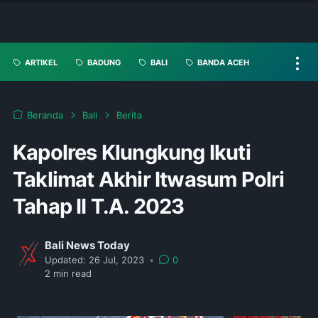
ARTIKEL
BADUNG
BALI
BANDA ACEH
Beranda
Bali
Berita
Kapolres Klungkung Ikuti
Taklimat Akhir Itwasum Polri
Tahap II T.A. 2023
Bali News Today
Updated:
26 Jul, 2023
•
0
2
min read