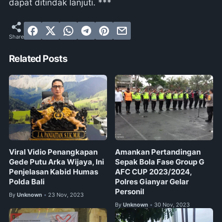
dapat ditindak lanjuti. ***
Related Posts
Viral Vidio Penangkapan
Amankan Pertandingan
Gede Putu Arka Wijaya, Ini
Sepak Bola Fase Group G
Penjelasan Kabid Humas
AFC CUP 2023/2024,
Polda Bali
Polres Gianyar Gelar
Personil
By
Unknown
23 Nov, 2023
•
By
Unknown
30 Nov, 2023
•