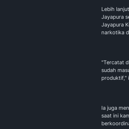
Lebih lanj
Jayapura s
Jayapura K
narkotika d
"Tercatat 
sudah masu
produktif,"
Ia juga me
saat ini k
berkoordin