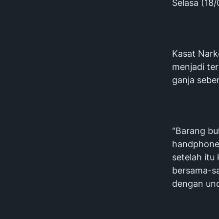
Selasa (18/
Kasat Nark
menjadi te
ganja sebe
"Barang bu
handphone 
setelah it
bersama-sa
dengan und