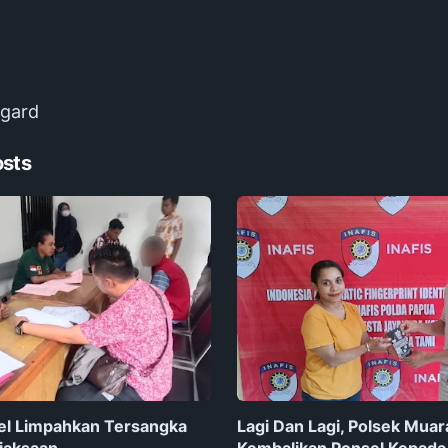
dgard
osts
el Limpahkan Tersangka
Lagi Dan Lagi, Polsek Muar
jaksaan
Kembalikan Ponsel Kepada