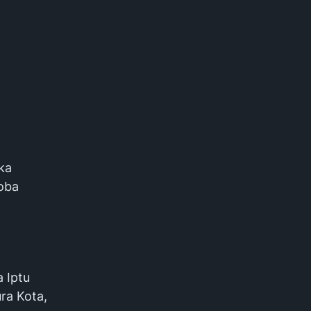
ka
koba
 Iptu
ra Kota,