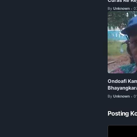
By
Unknown
0
•
Ondoafi Kam
Bhayangkar
By
Unknown
0
•
Posting K