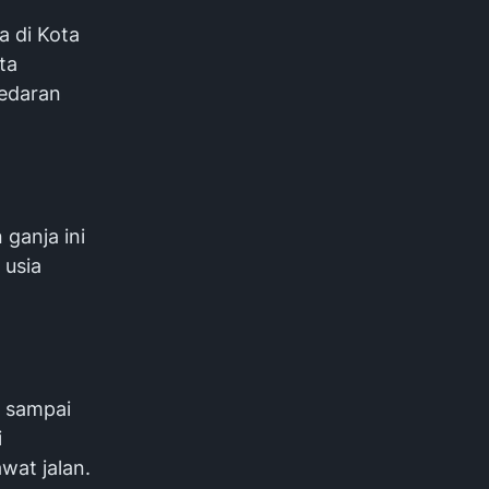
a di Kota
ta
edaran
ganja ini
 usia
 sampai
i
wat jalan.