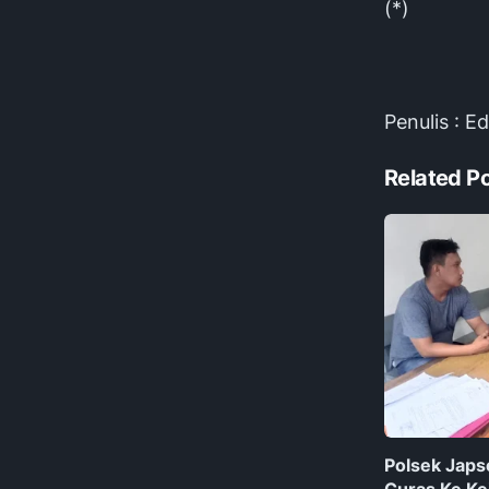
(*)
Penulis : E
Related P
Polsek Japs
Curas Ke Ke