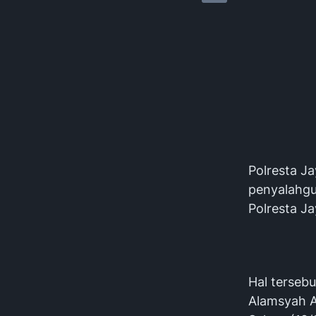
Polresta J
penyalahgu
Polresta J
Hal terseb
Alamsyah Al