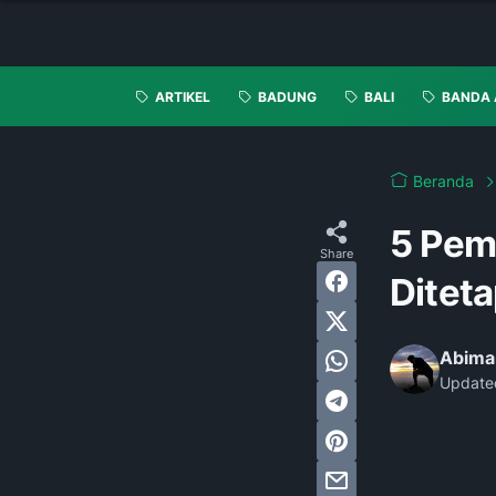
ARTIKEL
BADUNG
BALI
BANDA 
Beranda
5 Pem
Ditet
Abima
Update