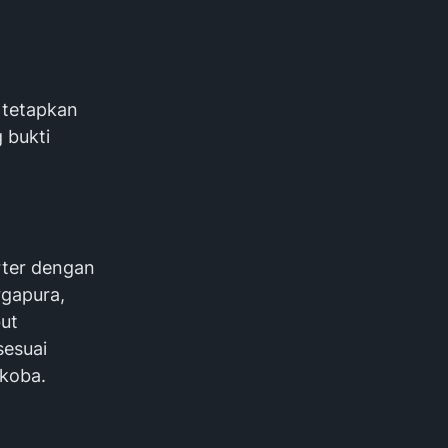
 tetapkan
 bukti
rter dengan
rgapura,
ut
sesuai
rkoba.