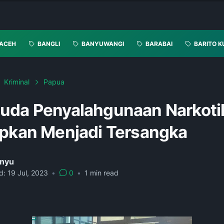
ACEH
BANGLI
BANYUWANGI
BARABAI
BARITO K
Kriminal
Papua
uda Penyalahgunaan Narkoti
apkan Menjadi Tersangka
nyu
d:
19 Jul, 2023
•
0
•
1
min read