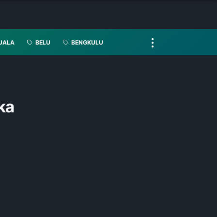
UALA
BELU
BENGKULU
ka